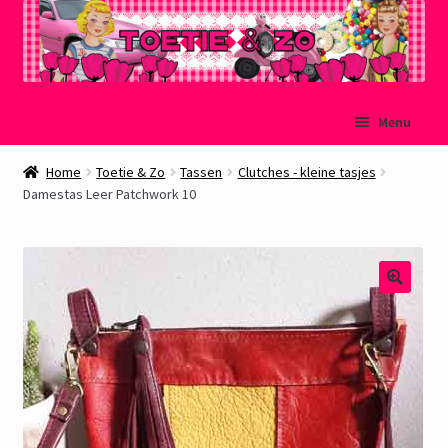
Ga
Ga
Menu
door
naar
naar
de
Welkom
Home
Toetie & Zo
Tassen
Clutches - kleine tasjes
navigatie
inhoud
Damestas Leer Patchwork 10
Mijn account
Winkelmand
Afrekenen
Subme
Over Toetie & Zo
uitvou
Gastenboek