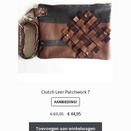
Clutch Leer Patchwork 7
AANBIEDING!
Oorspronkelijke
Huidige
€
69,95
€
44,95
prijs
prijs
was:
is:
Toevoegen aan winkelwagen