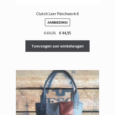
Clutch Leer Patchwork 6
AANBIEDING!
Oorspronkelijke
Huidige
€
69,95
€
44,95
prijs
prijs
was:
is:
Toevoegen aan winkelwagen
€ 69,95.
€ 44,95.