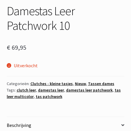
Damestas Leer
Patchwork 10
€
69,95
Uitverkocht
Categorieën:
Clutches - kleine tasjes
,
Nieuw
,
Tassen dames
Tags:
clutch leer
,
damestas leer
,
damestas leer patchwork
,
tas
leer multicolor
,
tas patchwork
Beschrijving