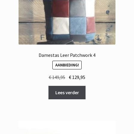
Damestas Leer Patchwork 4
AANBIEDING!
Oorspronkelijke
Huidige
€
149,95
€
129,95
prijs
prijs
was:
is:
Lees verder
€ 149,95.
€ 129,95.