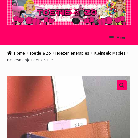
Ga
Ga
Menu
door
naar
naar
de
Welkom
Home
Toetie & Zo
Hoezen en Mapjes
Kleingeld Mapjes
navigatie
inhoud
Pasjesmapje Leer Oranje
Mijn account
Winkelmand
Afrekenen
Subme
Over Toetie & Zo
uitvou
Gastenboek