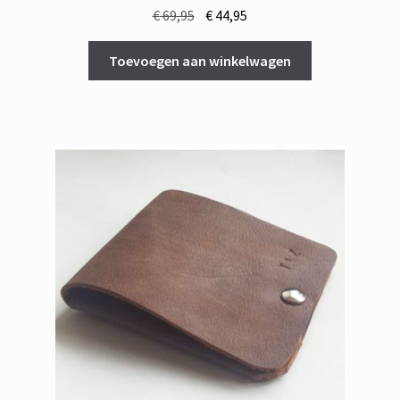
Oorspronkelijke
Huidige
€
69,95
€
44,95
prijs
prijs
was:
is:
Toevoegen aan winkelwagen
€ 69,95.
€ 44,95.