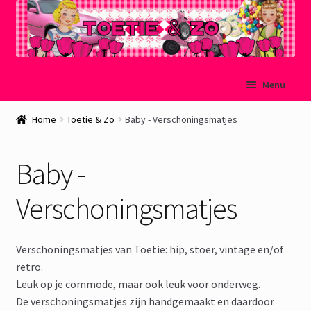
Ga
Ga
Menu
door
naar
naar
de
Welkom
Home
Toetie & Zo
Baby - Verschoningsmatjes
navigatie
inhoud
Mijn account
Baby -
Winkelmand
Verschoningsmatjes
Afrekenen
Verschoningsmatjes van Toetie: hip, stoer, vintage en/of
Subme
Over Toetie & Zo
retro.
uitvou
Leuk op je commode, maar ook leuk voor onderweg.
De verschoningsmatjes zijn handgemaakt en daardoor
Gastenboek