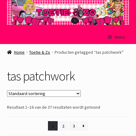
Ga
Ga
Menu
door
naar
naar
de
Welkom
Home
Toetie & Zo
Producten getagged “tas patchwork”
navigatie
inhoud
Mijn account
tas patchwork
Winkelmand
Afrekenen
Resultaat 1–16 van de 37 resultaten wordt getoond
Subme
Over Toetie & Zo
uitvou
1
2
3
Gastenboek