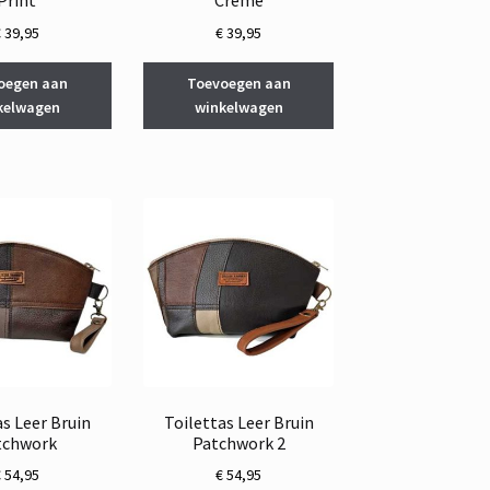
Print
Creme
€
39,95
€
39,95
oegen aan
Toevoegen aan
kelwagen
winkelwagen
as Leer Bruin
Toilettas Leer Bruin
tchwork
Patchwork 2
€
54,95
€
54,95