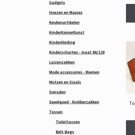
Gadgets
Hoezen en Mapjes
Keukenartikelen
KinderKamerKunst
Kinderkleding
Kinderschorten - maat 86/128
Luizenzakken
Mode accessoires - Riemen
Mutsen en Sjaals
Sieraden
Speelgoed - Knikkerzakken
To
Tassen
Toilettassen
Belt-Bags