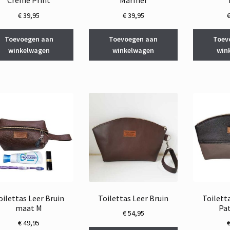
Creme Print
Marmer
€
39,95
€
39,95
Toevoegen aan
Toevoegen aan
Toev
winkelwagen
winkelwagen
win
oilettas Leer Bruin
Toilettas Leer Bruin
Toilett
maat M
Pa
€
54,95
€
49,95