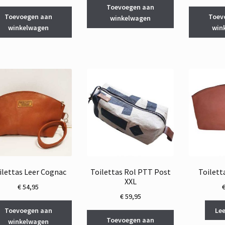
Toevoegen aan
Toevoegen aan
Toev
winkelwagen
winkelwagen
win
ilettas Leer Cognac
Toilettas Rol PTT Post
Toilett
XXL
€
54,95
€
59,95
Toevoegen aan
Lee
Toevoegen aan
winkelwagen