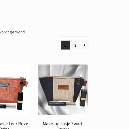
 wordt getoond
1
2
asje Leer Roze
Make-up tasje Zwart