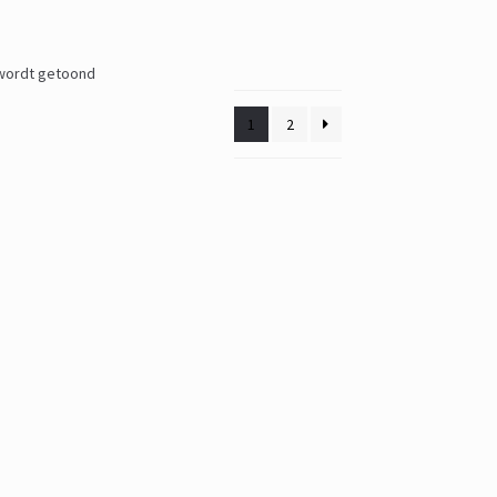
 wordt getoond
1
2