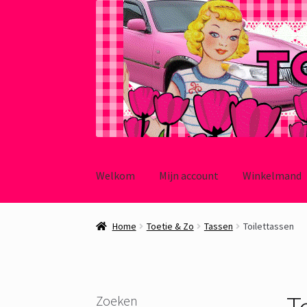
Ga
Ga
door
naar
Welkom
Mijn account
Winkelmand
naar
de
navigatie
inhoud
Home
Toetie & Zo
Tassen
Toilettassen
T
Zoeken