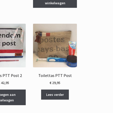
winkelwagen
as PTT Post 2
Toilettas PTT Post
€
42,95
€
29,95
oegen aan
Lees verder
kelwagen