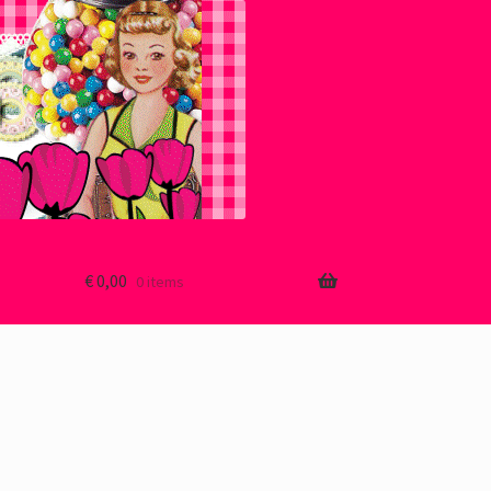
€
0,00
0 items