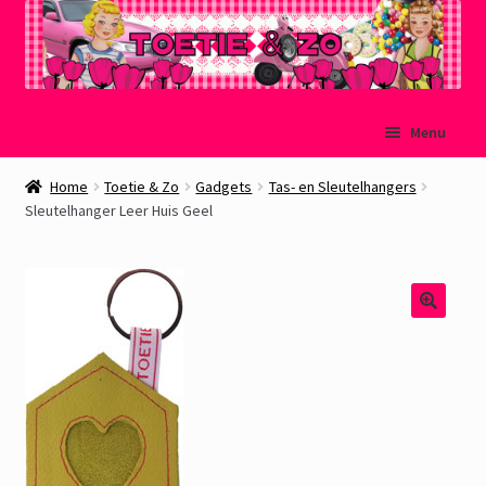
Ga
Ga
Menu
door
naar
naar
de
Welkom
Home
Toetie & Zo
Gadgets
Tas- en Sleutelhangers
navigatie
inhoud
Sleutelhanger Leer Huis Geel
Mijn account
Winkelmand
Afrekenen
Subme
Over Toetie & Zo
uitvou
Gastenboek