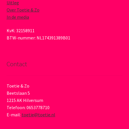
Uitleg
Over Toetie & Zo
In de media
KvK: 32158911
BTW-nummer: NL174391389B01
Contact
Toetie & Zo
Beetslaan 5
1215 AK Hilversum
Telefoon: 0653778710
E-mail:
toetie@toetie.nl