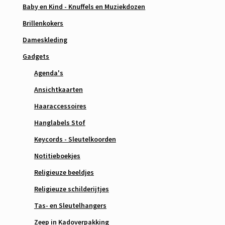
Baby en Kind - Knuffels en Muziekdozen
Brillenkokers
Dameskleding
Gadgets
Agenda's
Ansichtkaarten
Haaraccessoires
Hanglabels Stof
Keycords - Sleutelkoorden
Notitieboekjes
Religieuze beeldjes
Religieuze schilderijtjes
Tas- en Sleutelhangers
Zeep in Kadoverpakking