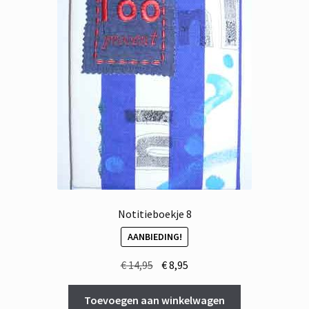
Notitieboekje 8
AANBIEDING!
Oorspronkelijke
Huidige
€
14,95
€
8,95
prijs
prijs
was:
is:
Toevoegen aan winkelwagen