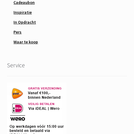
Cadeaubon
Inspiratie
In Opdracht
Pers
Waar te koop
Service