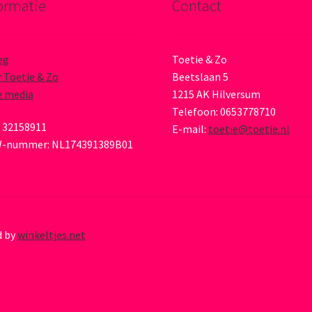
ormatie
Contact
eg
Toetie & Zo
 Toetie & Zo
Beetslaan 5
e media
1215 AK Hilversum
Telefoon: 0653778710
 32158911
E-mail:
toetie@toetie.nl
-nummer: NL174391389B01
d by
winkeltjes.net