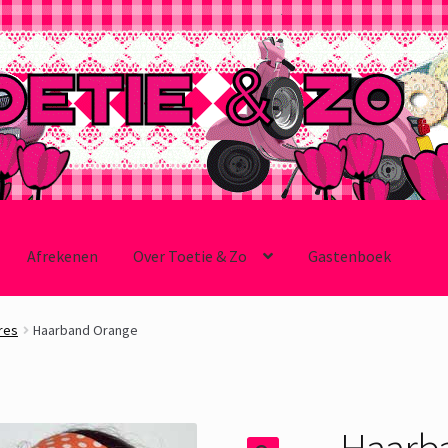
Afrekenen
Over Toetie & Zo
Gastenboek
res
Haarband Orange
Haarb