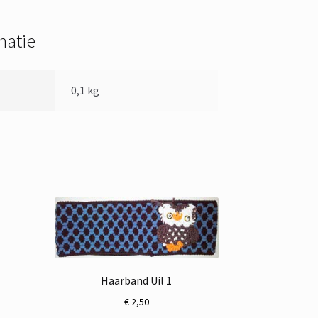
matie
0,1 kg
Haarband Uil 1
€
2,50