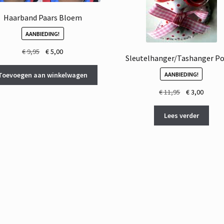
Haarband Paars Bloem
AANBIEDING!
Oorspronkelijke
Huidige
€
9,95
€
5,00
Sleutelhanger/Tashanger Po
prijs
prijs
was:
is:
AANBIEDING!
Toevoegen aan winkelwagen
€ 9,95.
€ 5,00.
Oorspronkelij
Huidig
€
11,95
€
3,00
prijs
prijs
was:
is:
Lees verder
€ 11,95.
€ 3,00.