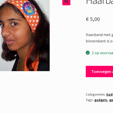
€
5,00
Haarband met g
binnenkant is o
1 op voorra
Haarband
Toevoegen 
Orange
aantal
Categorieën:
Gad
Tags:
gadgets
,
ge