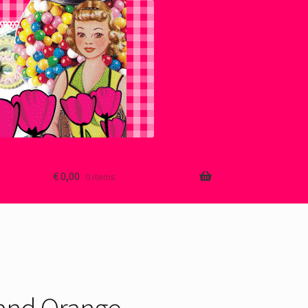
€
0,00
0 items
and Orange