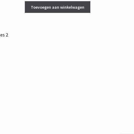
Toevoegen aan winkelwagen
es 2
ke
e