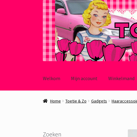
Ga
Ga
door
naar
Welkom
Mijn account
Winkelmand
naar
de
navigatie
inhoud
Home
Toetie & Zo
Gadgets
Haaraccessoi
Zoeken