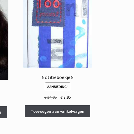
Notitieboekje 8
AANBIEDING!
Oorspronkelijke
Huidige
€
14,95
€
8,95
prijs
prijs
was:
is:
Toevoegen aan winkelwagen
n
€ 14,95.
€ 8,95.