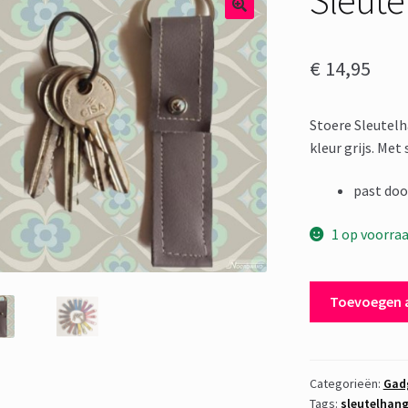
€
14,95
Stoere Sleutelh
kleur grijs. Met 
past doo
1 op voorra
Sleutelhanger
Toevoegen 
Leer
-
Grijs
aantal
Categorieën:
Gad
Tags:
sleutelhang