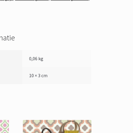
matie
0,06 kg
10 × 3 cm