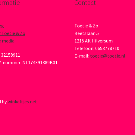
ormatie
Contact
eg
Toetie & Zo
 Toetie & Zo
Beetslaan 5
e media
1215 AK Hilversum
Telefoon: 0653778710
 32158911
E-mail:
toetie@toetie.nl
-nummer: NL174391389B01
d by
winkeltjes.net