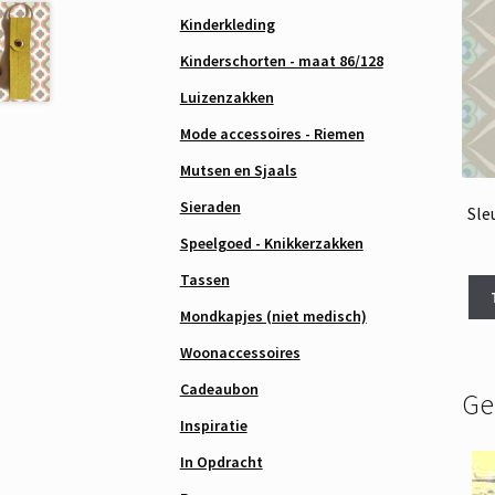
Kinderkleding
Kinderschorten - maat 86/128
Luizenzakken
Mode accessoires - Riemen
Mutsen en Sjaals
Sieraden
Sle
Speelgoed - Knikkerzakken
Tassen
Mondkapjes (niet medisch)
Woonaccessoires
Cadeaubon
Ge
Inspiratie
In Opdracht