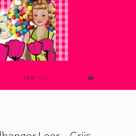
€
0,00
0 items
lhanger Leer – Grijs