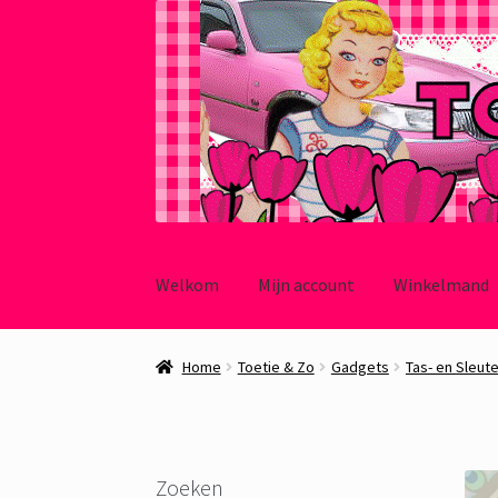
Ga
Ga
door
naar
Welkom
Mijn account
Winkelmand
naar
de
navigatie
inhoud
Home
Toetie & Zo
Gadgets
Tas- en Sleut
Zoeken