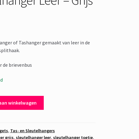
anger of Tashanger gemaakt van leer in de
splithaak.
r de brievenbus
ad
aan winkelwagen
gets
,
Tas- en Sleutelhangers
er grijs
,
sleutelhanger leer
,
sleutelhanger toetie
,