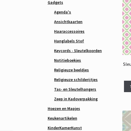
Gadgets
Agenda's
Ansichtkaarten
Haaraccessoires
Hanglabels Stof
Keycords - Sleutelkoorden
Notitieboekjes
Sle
Religieuze beeldjes
Religieuze schilderijtjes
Tas- en Sleutelhangers
Zeep in Kadoverpakking
Hoezen en Mapjes
Keukenartikelen
KinderKamerKunst