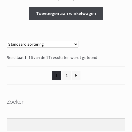
prijs
prijs
was:
is:
Toevoegen aan winkelwagen
€ 9,95.
€ 5,00.
Resultaat 1–16 van de 17 resultaten wordt getoond
1
2
Zoeken