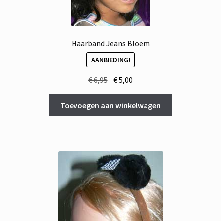
Haarband Jeans Bloem
AANBIEDING!
Oorspronkelijke
Huidige
€
6,95
€
5,00
prijs
prijs
was:
is:
Toevoegen aan winkelwagen
€ 6,95.
€ 5,00.