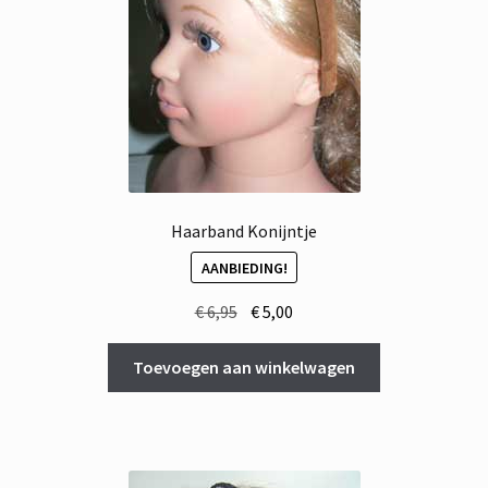
Haarband Konijntje
AANBIEDING!
Oorspronkelijke
Huidige
€
6,95
€
5,00
prijs
prijs
was:
is:
Toevoegen aan winkelwagen
€ 6,95.
€ 5,00.