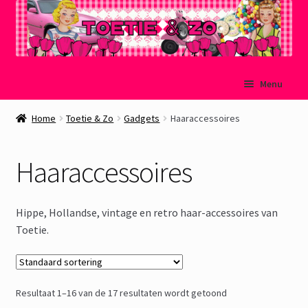
Ga
Ga
Menu
door
naar
naar
de
Welkom
Home
Toetie & Zo
Gadgets
Haaraccessoires
navigatie
inhoud
Mijn account
Haaraccessoires
Winkelmand
Hippe, Hollandse, vintage en retro haar-accessoires van
Afrekenen
Toetie.
Subme
Over Toetie & Zo
uitvou
Resultaat 1–16 van de 17 resultaten wordt getoond
Gastenboek