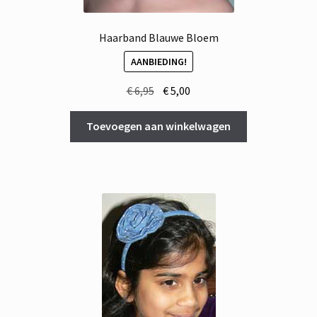
Haarband Blauwe Bloem
AANBIEDING!
Oorspronkelijke
Huidige
€
6,95
€
5,00
prijs
prijs
was:
is:
Toevoegen aan winkelwagen
€ 6,95.
€ 5,00.