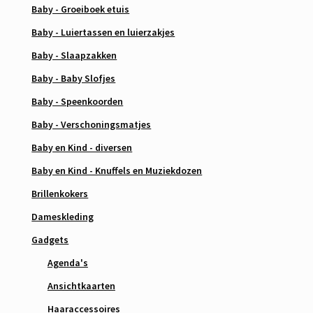
Baby - Groeiboek etuis
Baby - Luiertassen en luierzakjes
Baby - Slaapzakken
Baby - Baby Slofjes
Baby - Speenkoorden
Baby - Verschoningsmatjes
Baby en Kind - diversen
Baby en Kind - Knuffels en Muziekdozen
Brillenkokers
Dameskleding
Gadgets
Agenda's
Ansichtkaarten
Haaraccessoires