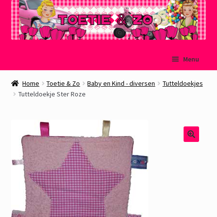
Ga
Ga
Menu
door
naar
naar
de
Welkom
Home
Toetie & Zo
Baby en Kind - diversen
Tutteldoekjes
navigatie
inhoud
Tutteldoekje Ster Roze
Mijn account
Winkelmand
Afrekenen
Subme
Over Toetie & Zo
uitvou
Gastenboek