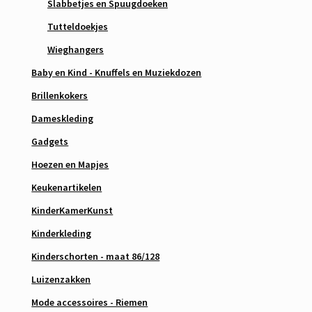
Slabbetjes en Spuugdoeken
Tutteldoekjes
Wieghangers
Baby en Kind - Knuffels en Muziekdozen
Brillenkokers
Dameskleding
Gadgets
Hoezen en Mapjes
Keukenartikelen
KinderKamerKunst
Kinderkleding
Kinderschorten - maat 86/128
Luizenzakken
Mode accessoires - Riemen