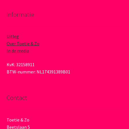
Informatie
Uitleg
Over Toetie & Zo
In de media
KvK: 32158911
BTW-nummer: NL174391389B01
Contact
Toetie & Zo
Beetslaan 5