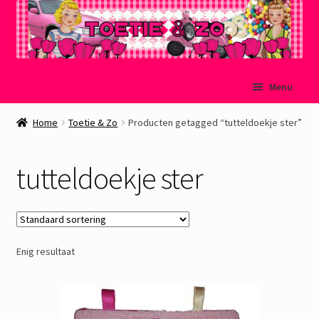
Ga
Ga
Menu
door
naar
naar
de
Welkom
Home
Toetie & Zo
Producten getagged “tutteldoekje ster”
navigatie
inhoud
Mijn account
tutteldoekje ster
Winkelmand
Afrekenen
Enig resultaat
Subme
Over Toetie & Zo
uitvou
Gastenboek