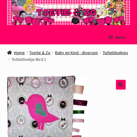
Ga
Ga
Menu
door
naar
naar
de
Welkom
Home
Toetie & Zo
Baby en Kind - diversen
Tutteldoekjes
navigatie
inhoud
Tutteldoekje Bird 1
Mijn account
Winkelmand
Afrekenen
Subme
Over Toetie & Zo
uitvou
Gastenboek