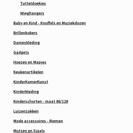
Tutteldoekjes
Wieghangers
Baby en Kind - Knuffels en Muziekdozen
Brillenkokers
Dameskleding
Gadgets
Hoezen en Mapjes
Keukenartikelen
KinderKamerKunst
Kinderkleding
Kinderschorten - maat 86/128
Luizenzakken
Mode accessoires - Riemen
Mutsen en Sjaals