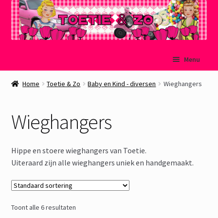
Ga
Ga
Menu
door
naar
naar
de
Welkom
Home
Toetie & Zo
Baby en Kind - diversen
Wieghangers
navigatie
inhoud
Mijn account
Wieghangers
Winkelmand
Hippe en stoere wieghangers van Toetie.
Afrekenen
Uiteraard zijn alle wieghangers uniek en handgemaakt.
Subme
Over Toetie & Zo
uitvou
Toont alle 6 resultaten
Gastenboek