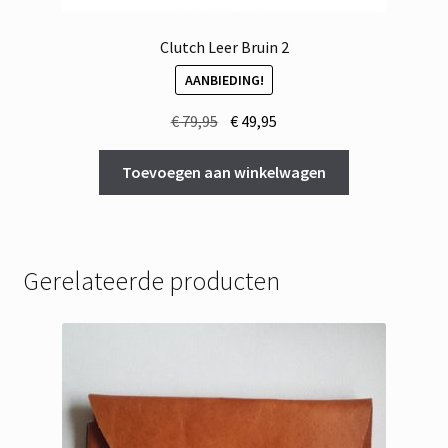
Clutch Leer Bruin 2
AANBIEDING!
Oorspronkelijke
Huidige
€
79,95
€
49,95
prijs
prijs
was:
is:
Toevoegen aan winkelwagen
€ 79,95.
€ 49,95.
Gerelateerde producten