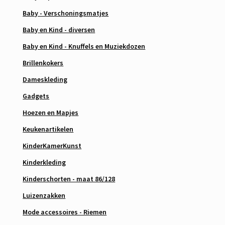
Baby - Verschoningsmatjes
Baby en Kind - diversen
Baby en Kind - Knuffels en Muziekdozen
Brillenkokers
Dameskleding
Gadgets
Hoezen en Mapjes
Keukenartikelen
KinderKamerKunst
Kinderkleding
Kinderschorten - maat 86/128
Luizenzakken
Mode accessoires - Riemen