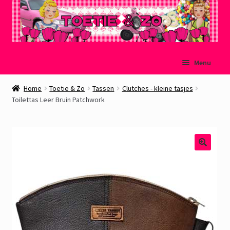
Ga
Ga
Menu
door
naar
naar
de
Welkom
Home
Toetie & Zo
Tassen
Clutches - kleine tasjes
navigatie
inhoud
Toilettas Leer Bruin Patchwork
Mijn account
Winkelmand
Afrekenen
Subme
Over Toetie & Zo
uitvou
Gastenboek