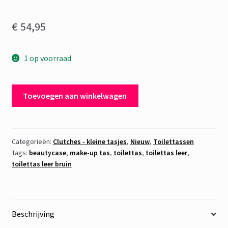
€
54,95
1 op voorraad
Toilettas
Toevoegen aan winkelwagen
Leer
Bruin
Patchwork
aantal
Categorieën:
Clutches - kleine tasjes
,
Nieuw
,
Toilettassen
Tags:
beautycase
,
make-up tas
,
toilettas
,
toilettas leer
,
toilettas leer bruin
Beschrijving