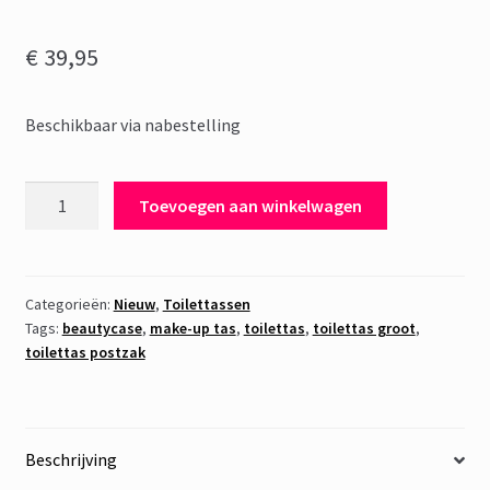
€
39,95
Beschikbaar via nabestelling
Toilettas
Toevoegen aan winkelwagen
Fluweel
Bloem
Goud
aantal
Categorieën:
Nieuw
,
Toilettassen
Tags:
beautycase
,
make-up tas
,
toilettas
,
toilettas groot
,
toilettas postzak
Beschrijving