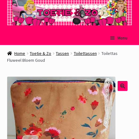
Ga
Ga
Menu
door
naar
naar
de
Welkom
Home
Toetie & Zo
Tassen
Toilettassen
Toilettas
navigatie
inhoud
Fluweel Bloem Goud
Mijn account
Winkelmand
Afrekenen
Subme
Over Toetie & Zo
uitvou
Gastenboek