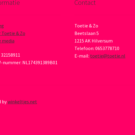
ormatie
Contact
eg
Toetie & Zo
 Toetie & Zo
Beetslaan 5
e media
1215 AK Hilversum
Telefoon: 0653778710
 32158911
E-mail:
toetie@toetie.nl
-nummer: NL174391389B01
d by
winkeltjes.net