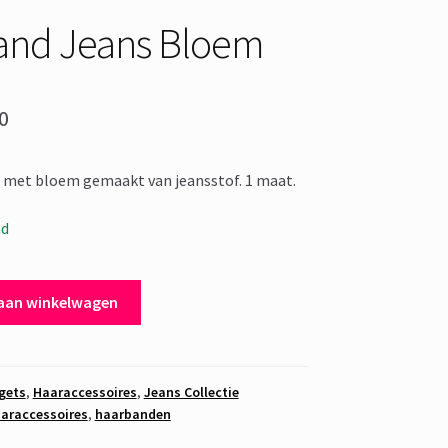
and Jeans Bloem
pronkelijke
Huidige
0
prijs
 met bloem gemaakt van jeansstof. 1 maat.
is:
5.
€ 5,00.
ad
aan winkelwagen
gets
,
Haaraccessoires
,
Jeans Collectie
araccessoires
,
haarbanden