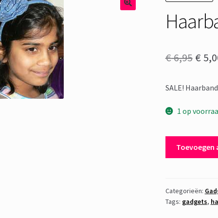
Haarb
Oors
€
6,95
€
5,0
prijs
SALE! Haarband
was:
€ 6,9
1 op voorra
Haarband
Toevoegen 
Jeans
Bloem
aantal
Categorieën:
Gad
Tags:
gadgets
,
ha