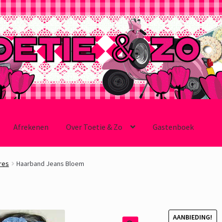
Afrekenen
Over Toetie & Zo
Gastenboek
res
Haarband Jeans Bloem
AANBIEDING!