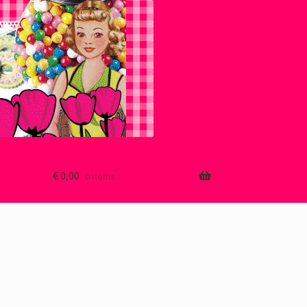
€
0,00
0 items