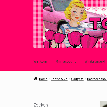
Ga
Ga
door
naar
Welkom
Mijn account
Winkelmand
naar
de
navigatie
inhoud
Home
Toetie & Zo
Gadgets
Haaraccessoi
Zoeken