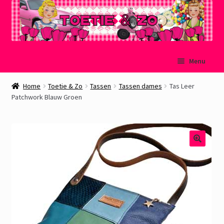
Ga
Ga
Menu
door
naar
naar
de
Welkom
Home
Toetie & Zo
Tassen
Tassen dames
Tas Leer
navigatie
inhoud
Patchwork Blauw Groen
Mijn account
Winkelmand
Afrekenen
Subme
Over Toetie & Zo
uitvou
Gastenboek