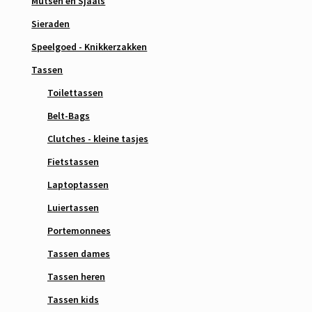
Mutsen en Sjaals
Sieraden
Speelgoed - Knikkerzakken
Tassen
Toilettassen
Belt-Bags
Clutches - kleine tasjes
Fietstassen
Laptoptassen
Luiertassen
Portemonnees
Tassen dames
Tassen heren
Tassen kids