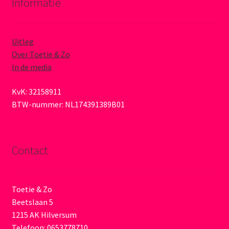
Informatie
Uitleg
Over Toetie & Zo
In de media
KvK: 32158911
BTW-nummer: NL174391389B01
Contact
Toetie & Zo
Beetslaan 5
1215 AK Hilversum
Telefoon: 0653778710