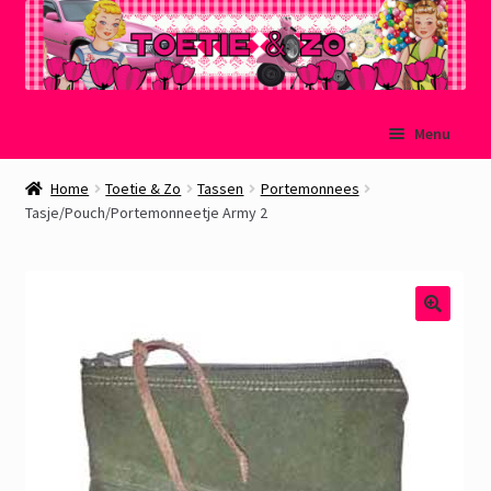
Ga
Ga
Menu
door
naar
naar
de
Welkom
Home
Toetie & Zo
Tassen
Portemonnees
navigatie
inhoud
Tasje/Pouch/Portemonneetje Army 2
Mijn account
Winkelmand
Afrekenen
Subme
Over Toetie & Zo
uitvou
Gastenboek