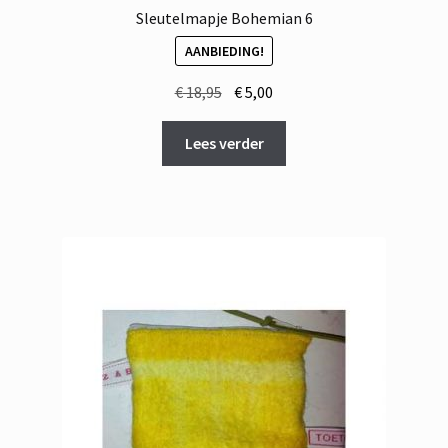
Sleutelmapje Bohemian 6
AANBIEDING!
Oorspronkelijke
Huidige
€
18,95
€
5,00
prijs
prijs
was:
is:
Lees verder
€ 18,95.
€ 5,00.