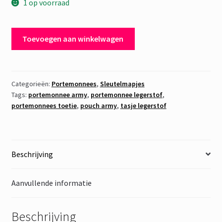
1 op voorraad
Tasje/Pouch/Portemonneetje
Toevoegen aan winkelwagen
Army
2
aantal
Categorieën:
Portemonnees
,
Sleutelmapjes
Tags:
portemonnee army
,
portemonnee legerstof
,
portemonnees toetie
,
pouch army
,
tasje legerstof
Beschrijving
Aanvullende informatie
Beschrijving