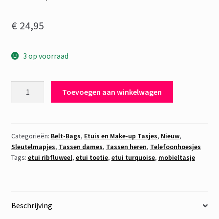
€
24,95
3 op voorraad
Etui
Toevoegen aan winkelwagen
Ribfluweel
Turquoise
aantal
Categorieën:
Belt-Bags
,
Etuis en Make-up Tasjes
,
Nieuw
,
Sleutelmapjes
,
Tassen dames
,
Tassen heren
,
Telefoonhoesjes
Tags:
etui ribfluweel
,
etui toetie
,
etui turquoise
,
mobieltasje
Beschrijving