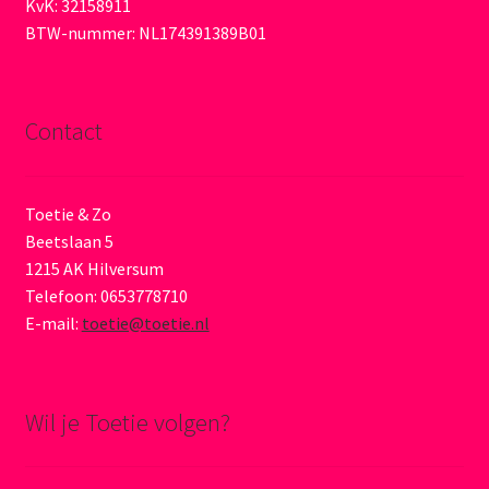
KvK: 32158911
BTW-nummer: NL174391389B01
Contact
Toetie & Zo
Beetslaan 5
1215 AK Hilversum
Telefoon: 0653778710
E-mail:
toetie@toetie.nl
Wil je Toetie volgen?