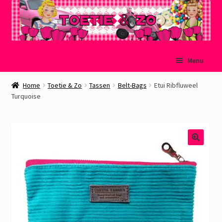
Ga
Ga
Menu
door
naar
naar
de
Welkom
Home
Toetie & Zo
Tassen
Belt-Bags
Etui Ribfluweel
navigatie
inhoud
Turquoise
Mijn account
Winkelmand
Afrekenen
Subme
Over Toetie & Zo
uitvou
Gastenboek