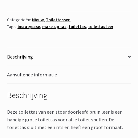
Bruin
aantal
Categorieën:
Nieuw
,
Toilettassen
Tags:
beautycase
,
make-up tas
,
toilettas
,
toilettas leer
Beschrijving
Aanvullende informatie
Beschrijving
Deze toilettas van een stoer doorleefd bruin leer is een
handige grote toilettas voor al je toilet spullen. De
toilettas sluit met een rits en heeft een groot formaat.