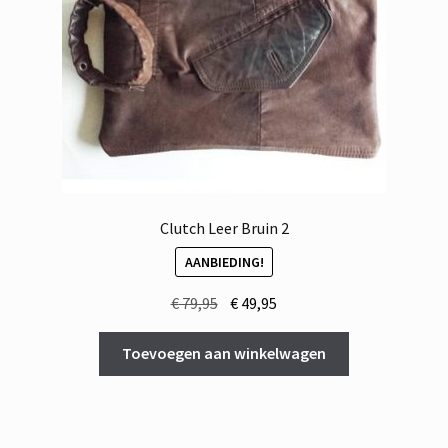
Clutch Leer Bruin 2
AANBIEDING!
Oorspronkelijke
Huidige
€
79,95
€
49,95
prijs
prijs
was:
is:
Toevoegen aan winkelwagen
€ 79,95.
€ 49,95.