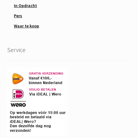
In Opdracht
Pers
Waar te koop
Service