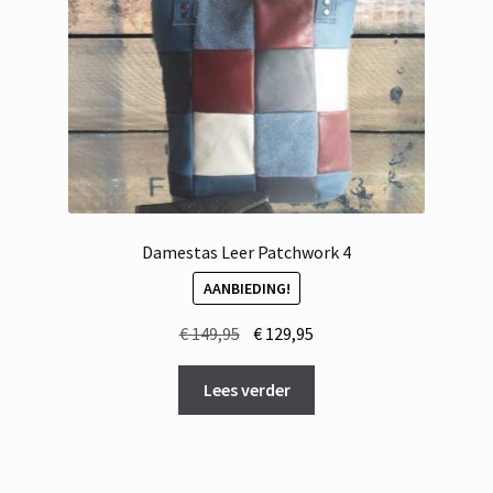
Damestas Leer Patchwork 4
AANBIEDING!
Oorspronkelijke
Huidige
€
149,95
€
129,95
prijs
prijs
was:
is:
Lees verder
€ 149,95.
€ 129,95.