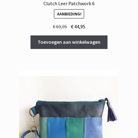
Clutch Leer Patchwork 6
AANBIEDING!
Oorspronkelijke
Huidige
€
69,95
€
44,95
prijs
prijs
was:
is:
Toevoegen aan winkelwagen
€ 69,95.
€ 44,95.