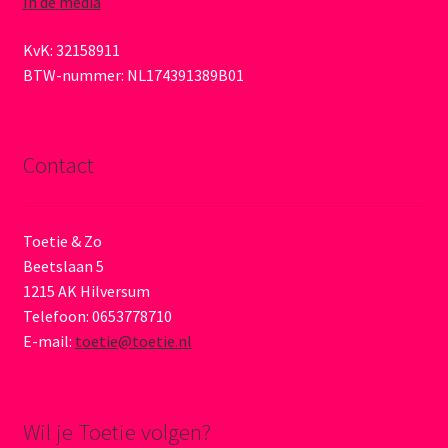
In de media
KvK: 32158911
BTW-nummer: NL174391389B01
Contact
Toetie & Zo
Beetslaan 5
1215 AK Hilversum
Telefoon: 0653778710
E-mail:
toetie@toetie.nl
Wil je Toetie volgen?