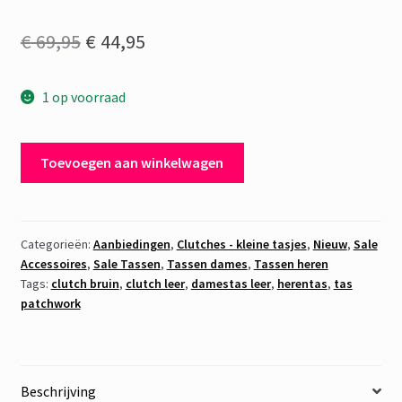
Oorspronkelijke
Huidige
€
69,95
€
44,95
prijs
prijs
1 op voorraad
was:
is:
€ 69,95.
€ 44,95.
Clutch
Toevoegen aan winkelwagen
Leer
Patchwork
7
aantal
Categorieën:
Aanbiedingen
,
Clutches - kleine tasjes
,
Nieuw
,
Sale
Accessoires
,
Sale Tassen
,
Tassen dames
,
Tassen heren
Tags:
clutch bruin
,
clutch leer
,
damestas leer
,
herentas
,
tas
patchwork
Beschrijving