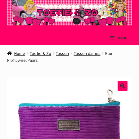
Ga
Ga
Menu
door
naar
naar
de
Welkom
Home
Toetie & Zo
Tassen
Tassen dames
Etui
navigatie
inhoud
Ribfluweel Paars
Mijn account
Winkelmand
Afrekenen
Subme
Over Toetie & Zo
uitvou
Gastenboek