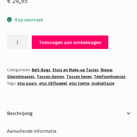
€
24,95
4 op voorraad
Etui
Toevoegen aan winkelwagen
Ribfluweel
Paars
aantal
Categorieën:
Belt-Bags
,
Etuis en Make-up Tasjes
,
Nieuw
,
Sleutelmapjes
,
Tassen dames
,
Tassen heren
,
Telefoonhoesjes
Tags:
etui paars
,
etui ribfluweel
,
etui toetie
,
mobieltasje
Beschrijving
Aanvullende informatie