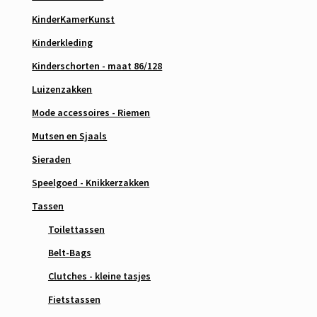
KinderKamerKunst
Kinderkleding
Kinderschorten - maat 86/128
Luizenzakken
Mode accessoires - Riemen
Mutsen en Sjaals
Sieraden
Speelgoed - Knikkerzakken
Tassen
Toilettassen
Belt-Bags
Clutches - kleine tasjes
Fietstassen