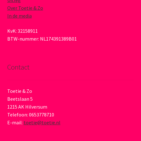
Uitleg
Over Toetie & Zo
In de media
KvK: 32158911
BTW-nummer: NL174391389B01
Contact
Toetie & Zo
Beetslaan 5
1215 AK Hilversum
Telefoon: 0653778710
E-mail:
toetie@toetie.nl