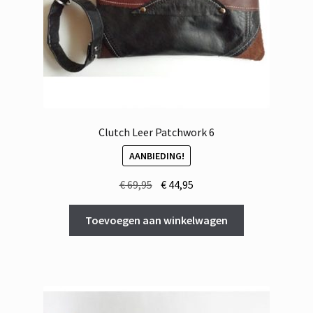
Clutch Leer Patchwork 6
AANBIEDING!
Oorspronkelijke
Huidige
€
69,95
€
44,95
prijs
prijs
was:
is:
Toevoegen aan winkelwagen
€ 69,95.
€ 44,95.