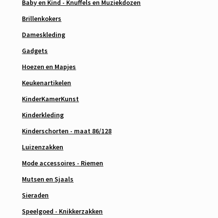
Baby en Kind - Knuffels en Muziekdozen
Brillenkokers
Dameskleding
Gadgets
Hoezen en Mapjes
Keukenartikelen
KinderKamerKunst
Kinderkleding
Kinderschorten - maat 86/128
Luizenzakken
Mode accessoires - Riemen
Mutsen en Sjaals
Sieraden
Speelgoed - Knikkerzakken