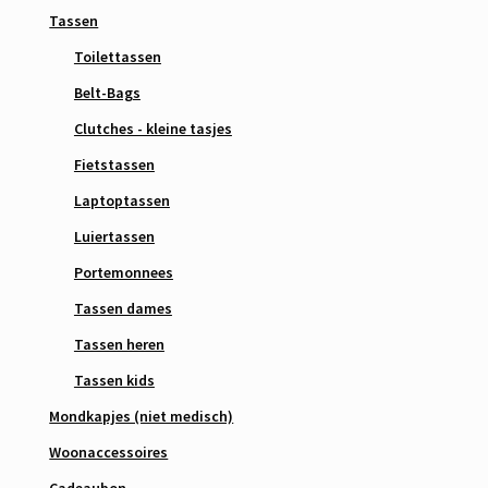
Tassen
Toilettassen
Belt-Bags
Clutches - kleine tasjes
Fietstassen
Laptoptassen
Luiertassen
Portemonnees
Tassen dames
Tassen heren
Tassen kids
Mondkapjes (niet medisch)
Woonaccessoires
Cadeaubon