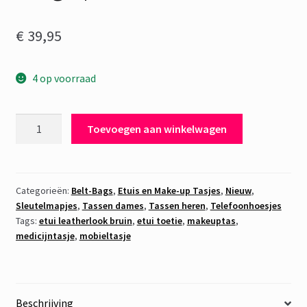
€
39,95
4 op voorraad
Etui
Toevoegen aan winkelwagen
Leatherlook
Bruin
Beige
print
Categorieën:
Belt-Bags
,
Etuis en Make-up Tasjes
,
Nieuw
,
Sleutelmapjes
,
Tassen dames
,
Tassen heren
,
Telefoonhoesjes
aantal
Tags:
etui leatherlook bruin
,
etui toetie
,
makeuptas
,
medicijntasje
,
mobieltasje
Beschrijving