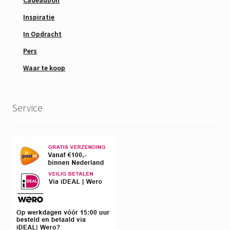
Inspiratie
In Opdracht
Pers
Waar te koop
Service