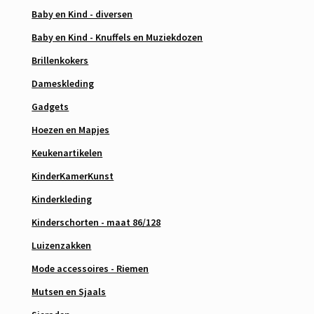
Baby en Kind - diversen
Baby en Kind - Knuffels en Muziekdozen
Brillenkokers
Dameskleding
Gadgets
Hoezen en Mapjes
Keukenartikelen
KinderKamerKunst
Kinderkleding
Kinderschorten - maat 86/128
Luizenzakken
Mode accessoires - Riemen
Mutsen en Sjaals