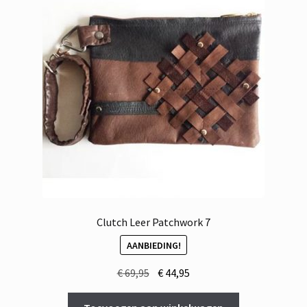
Clutch Leer Patchwork 7
AANBIEDING!
Oorspronkelijke
Huidige
€
69,95
€
44,95
prijs
prijs
was:
is: