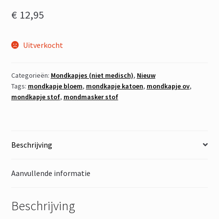
€
12,95
Uitverkocht
Categorieën:
Mondkapjes (niet medisch)
,
Nieuw
Tags:
mondkapje bloem
,
mondkapje katoen
,
mondkapje ov
,
mondkapje stof
,
mondmasker stof
Beschrijving
Aanvullende informatie
Beschrijving