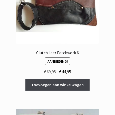
Clutch Leer Patchwork 6
AANBIEDING!
Oorspronkelijke
Huidige
€
69,95
€
44,95
prijs
prijs
was:
is:
Toevoegen aan winkelwagen
€ 69,95.
€ 44,95.