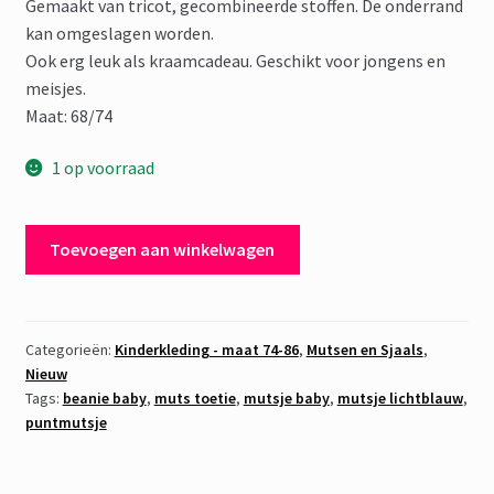
Gemaakt van tricot, gecombineerde stoffen. De onderrand
kan omgeslagen worden.
Ook erg leuk als kraamcadeau. Geschikt voor jongens en
meisjes.
Maat: 68/74
1 op voorraad
Mutsje
Toevoegen aan winkelwagen
Uil
Blauw
aantal
Categorieën:
Kinderkleding - maat 74-86
,
Mutsen en Sjaals
,
Nieuw
Tags:
beanie baby
,
muts toetie
,
mutsje baby
,
mutsje lichtblauw
,
puntmutsje