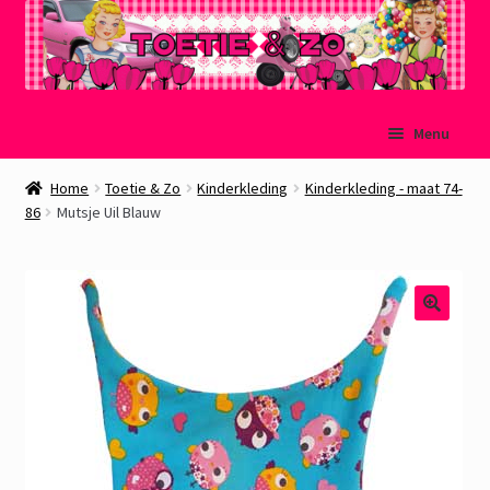
Ga
Ga
Menu
door
naar
naar
de
Welkom
Home
Toetie & Zo
Kinderkleding
Kinderkleding - maat 74-
navigatie
inhoud
86
Mutsje Uil Blauw
Mijn account
Winkelmand
Afrekenen
Subme
Over Toetie & Zo
uitvou
Gastenboek