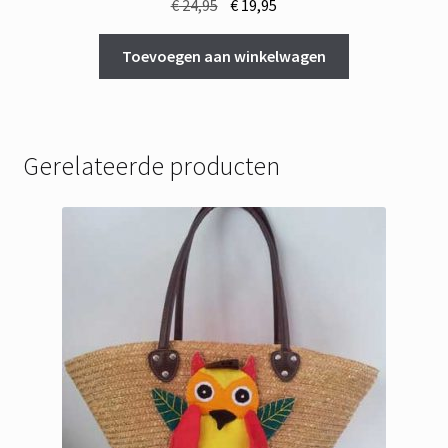
Oorspronkelijke
Huidige
€
24,95
€
19,95
prijs
prijs
was:
is:
Toevoegen aan winkelwagen
€ 24,95.
€ 19,95.
Gerelateerde producten