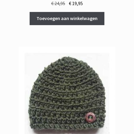
Oorspronkelijke
Huidige
€
24,95
€
19,95
prijs
prijs
was:
is:
Toevoegen aan winkelwagen
€ 24,95.
€ 19,95.