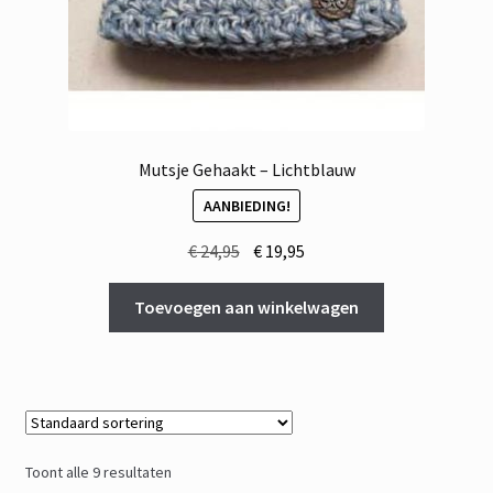
Mutsje Gehaakt – Lichtblauw
AANBIEDING!
Oorspronkelijke
Huidige
€
24,95
€
19,95
prijs
prijs
was:
is:
Toevoegen aan winkelwagen
€ 24,95.
€ 19,95.
Toont alle 9 resultaten