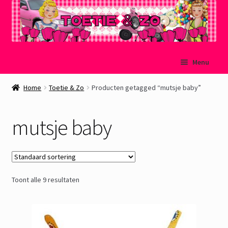
Ga
Ga
Menu
door
naar
naar
de
Welkom
Home
Toetie & Zo
Producten getagged “mutsje baby”
navigatie
inhoud
Mijn account
mutsje baby
Winkelmand
Afrekenen
Toont alle 9 resultaten
Subme
Over Toetie & Zo
uitvou
Gastenboek