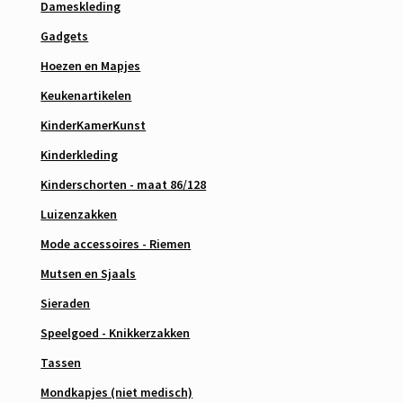
Dameskleding
Gadgets
Hoezen en Mapjes
Keukenartikelen
KinderKamerKunst
Kinderkleding
Kinderschorten - maat 86/128
Luizenzakken
Mode accessoires - Riemen
Mutsen en Sjaals
Sieraden
Speelgoed - Knikkerzakken
Tassen
Mondkapjes (niet medisch)