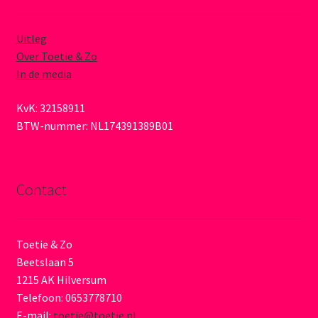
Uitleg
Over Toetie & Zo
In de media
KvK: 32158911
BTW-nummer: NL174391389B01
Contact
Toetie & Zo
Beetslaan 5
1215 AK Hilversum
Telefoon: 0653778710
E-mail:
toetie@toetie.nl