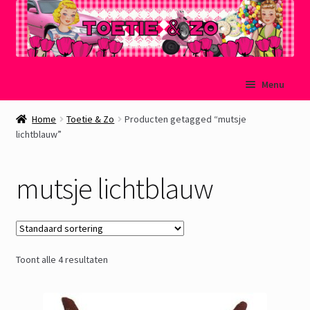
Ga
Ga
Menu
door
naar
naar
de
Welkom
Home
Toetie & Zo
Producten getagged “mutsje
navigatie
inhoud
lichtblauw”
Mijn account
mutsje lichtblauw
Winkelmand
Afrekenen
Toont alle 4 resultaten
Subme
Over Toetie & Zo
uitvou
Gastenboek