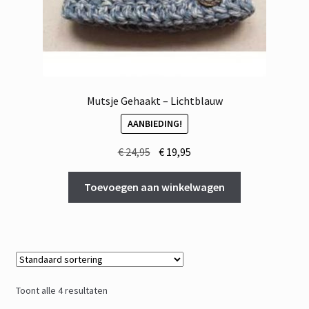
Mutsje Gehaakt – Lichtblauw
AANBIEDING!
Oorspronkelijke
Huidige
€
24,95
€
19,95
prijs
prijs
was:
is:
Toevoegen aan winkelwagen
€ 24,95.
€ 19,95.
Toont alle 4 resultaten