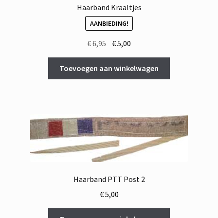
Haarband Kraaltjes
AANBIEDING!
Oorspronkelijke
Huidige
€
6,95
€
5,00
prijs
prijs
was:
is:
Toevoegen aan winkelwagen
€ 6,95.
€ 5,00.
Haarband PTT Post 2
€
5,00