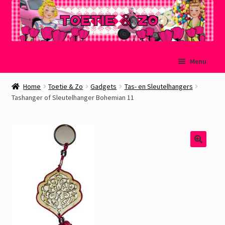
Ga
Ga
Menu
door
naar
naar
de
Welkom
Home
Toetie & Zo
Gadgets
Tas- en Sleutelhangers
navigatie
inhoud
Tashanger of Sleutelhanger Bohemian 11
Mijn account
Winkelmand
Afrekenen
Subme
Over Toetie & Zo
uitvou
Gastenboek