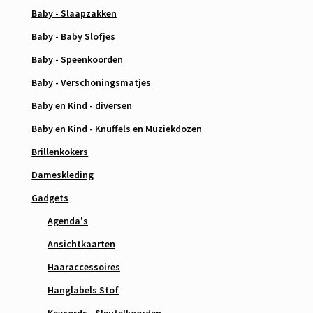
Baby - Slaapzakken
Baby - Baby Slofjes
Baby - Speenkoorden
Baby - Verschoningsmatjes
Baby en Kind - diversen
Baby en Kind - Knuffels en Muziekdozen
Brillenkokers
Dameskleding
Gadgets
Agenda's
Ansichtkaarten
Haaraccessoires
Hanglabels Stof
Keycords - Sleutelkoorden