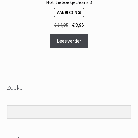
Notitieboekje Jeans 3
AANBIEDING!
Oorspronkelijke
Huidige
€
14,95
€
8,95
prijs
prijs
was:
is:
Lees verder
€ 14,95.
€ 8,95.
Zoeken