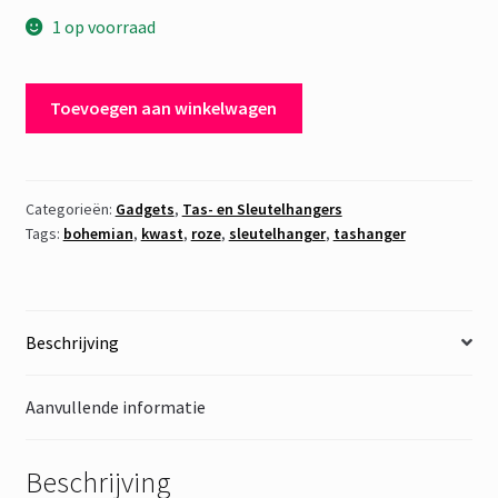
1 op voorraad
Tashanger
Toevoegen aan winkelwagen
of
Sleutelhanger
Bohemian
11
Categorieën:
Gadgets
,
Tas- en Sleutelhangers
Tags:
bohemian
,
kwast
,
roze
,
sleutelhanger
,
tashanger
aantal
Beschrijving
Aanvullende informatie
Beschrijving