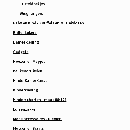
Tutteldoekjes
Wieghangers
Baby en Kind - Knuffels en Muziekdozen
Brillenkokers
Dameskleding
Gadgets
Hoezen en Mapjes
Keukenartikelen
KinderKamerKunst
Kinderkleding
Kinderschorten - maat 86/128
Luizenzakken
Mode accessoires - Riemen
Mutsen en Sjaals