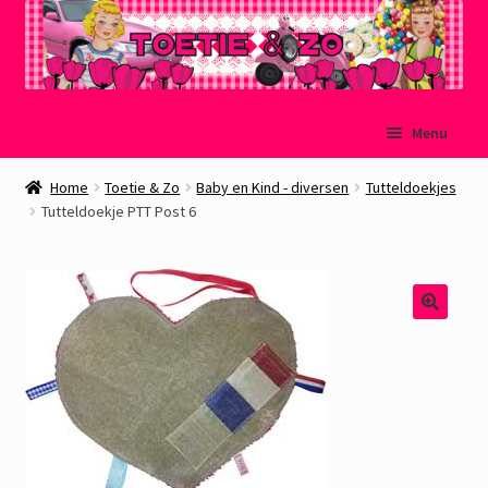
Ga
Ga
Menu
door
naar
naar
de
Welkom
Home
Toetie & Zo
Baby en Kind - diversen
Tutteldoekjes
navigatie
inhoud
Tutteldoekje PTT Post 6
Mijn account
Winkelmand
Afrekenen
Subme
Over Toetie & Zo
uitvou
Gastenboek