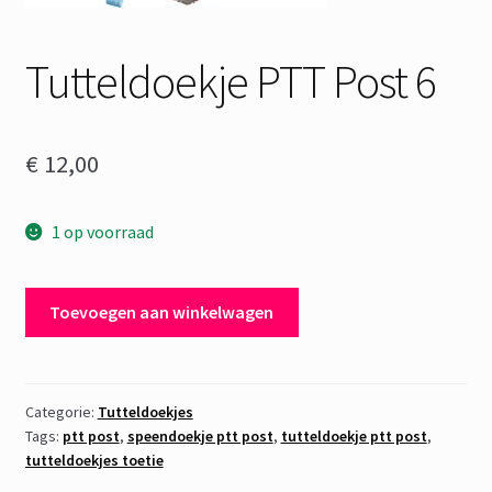
Tutteldoekje PTT Post 6
€
12,00
1 op voorraad
Tutteldoekje
Toevoegen aan winkelwagen
PTT
Post
6
aantal
Categorie:
Tutteldoekjes
Tags:
ptt post
,
speendoekje ptt post
,
tutteldoekje ptt post
,
tutteldoekjes toetie