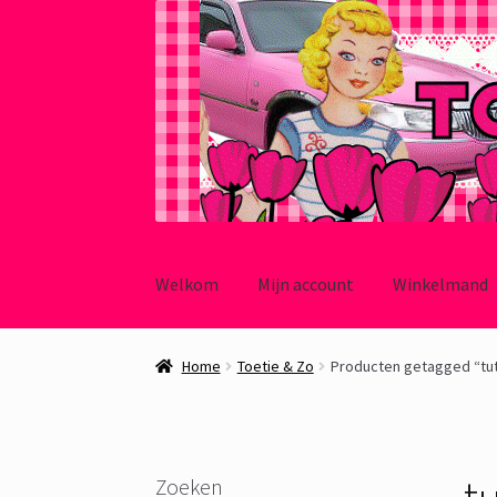
Ga
Ga
door
naar
Welkom
Mijn account
Winkelmand
naar
de
navigatie
inhoud
Home
Toetie & Zo
Producten getagged “tut
t
Zoeken