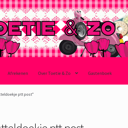
Afrekenen
Over Toetie & Zo
Gastenboek
teldoekje ptt post”
utteldoekje ptt post