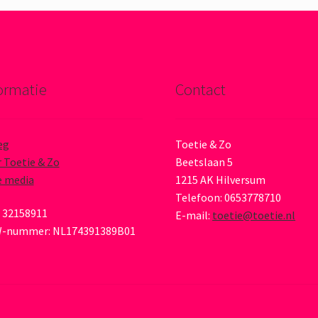
ormatie
Contact
eg
Toetie & Zo
 Toetie & Zo
Beetslaan 5
e media
1215 AK Hilversum
Telefoon: 0653778710
 32158911
E-mail:
toetie@toetie.nl
-nummer: NL174391389B01