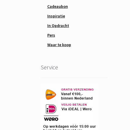
Cadeaubon
Inspiratie
In Opdracht
Pers
Waar te koop
Service