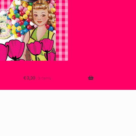
€
0,00
0 items