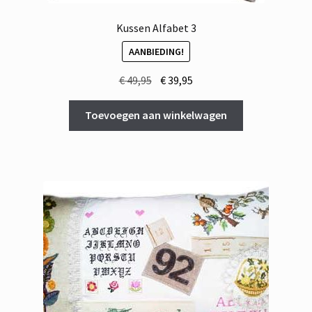
Kussen Alfabet 3
AANBIEDING!
Oorspronkelijke
Huidige
€
49,95
€
39,95
prijs
prijs
was:
is:
Toevoegen aan winkelwagen
€ 49,95.
€ 39,95.