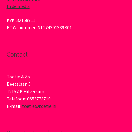
In de media
KvK: 32158911
BTW-nummer: NL174391389B01
Contact
Toetie & Zo
Beetslaan 5
1215 AK Hilversum
Telefoon: 0653778710
E-mail:
toetie@toetie.nl