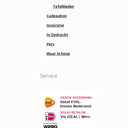
Tafelkleden
Cadeaubon
Inspiratie
In Opdracht
Pers
Waar te koop
Service