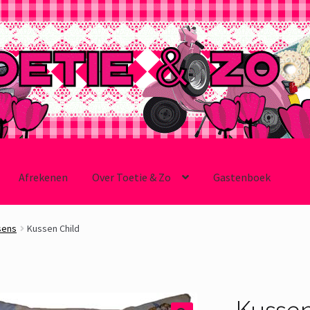
Afrekenen
Over Toetie & Zo
Gastenboek
sens
Kussen Child
Kussen