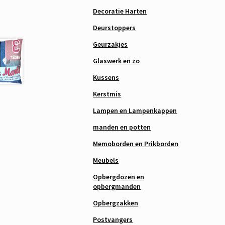
Decoratie Harten
Deurstoppers
Geurzakjes
Glaswerk en zo
Kussens
Kerstmis
Lampen en Lampenkappen
manden en potten
Memoborden en Prikborden
Meubels
Opbergdozen en
opbergmanden
Opbergzakken
Postvangers