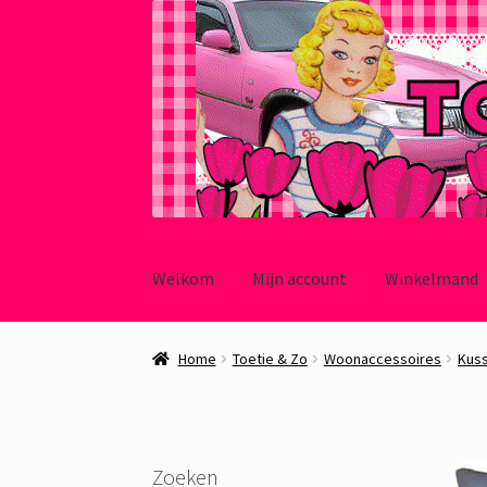
Ga
Ga
door
naar
Welkom
Mijn account
Winkelmand
naar
de
navigatie
inhoud
Home
Toetie & Zo
Woonaccessoires
Kus
Zoeken