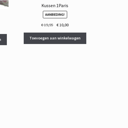
Kussen 1Paris
AANBIEDING!
Oorspronkelijke
Huidige
€
19,95
€
10,00
prijs
prijs
was:
is:
Toevoegen aan winkelwagen
n
€ 19,95.
€ 10,00.