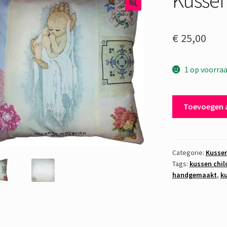
€
25,00
1 op voorra
Kussen
Toevoegen 
Child
aantal
Categorie:
Kusse
Tags:
kussen chil
handgemaakt
,
ku