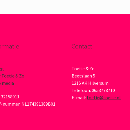
ormatie
Contact
eg
Toetie & Zo
 Toetie & Zo
Beetslaan 5
e media
1215 AK Hilversum
Telefoon: 0653778710
 32158911
E-mail:
toetie@toetie.nl
-nummer: NL174391389B01