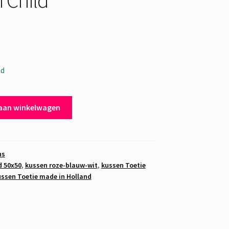
ad
aan winkelwagen
ns
d 50x50
,
kussen roze-blauw-wit
,
kussen Toetie
ssen Toetie made in Holland