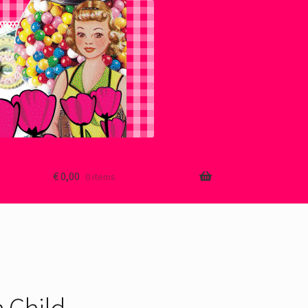
€
0,00
0 items
 Child