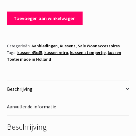
€ 24,95.
€ 10,00.
Kussen
Toevoegen aan winkelwagen
Stampertje
aantal
Categorieën:
Aanbiedingen
,
Kussens
,
Sale Woonaccessoires
Tags:
kussen 45x45
,
kussen retro
,
kussen stampertje
,
kussen
Toetie made in Holland
Beschrijving
Aanvullende informatie
Beschrijving