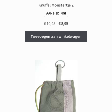
Knuffel Monstertje 2
AANBIEDING!
Oorspronkelijke
Huidige
€
10,95
€
8,95
prijs
prijs
was:
is:
Toevoegen aan winkelwagen
€ 10,95.
€ 8,95.