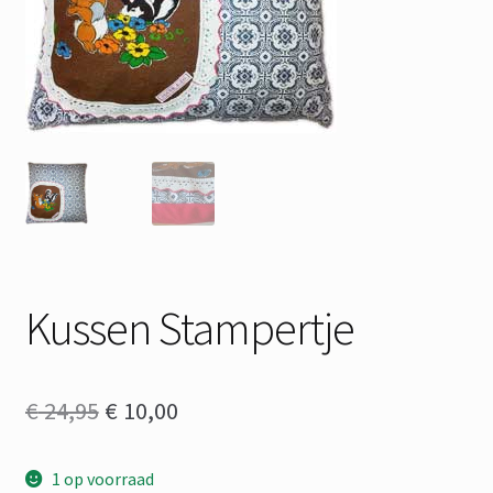
Kussen Stampertje
Oorspronkelijke
Huidige
€
24,95
€
10,00
prijs
prijs
1 op voorraad
was:
is: