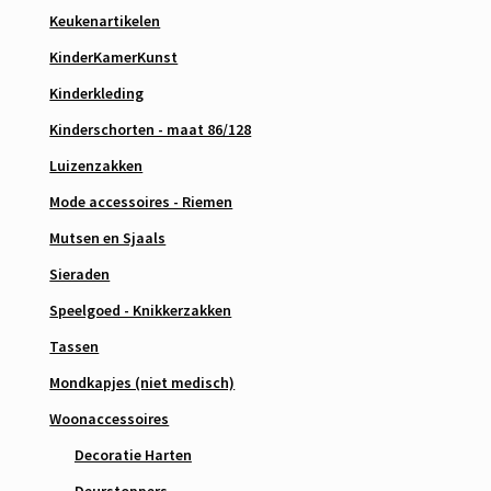
Keukenartikelen
KinderKamerKunst
Kinderkleding
Kinderschorten - maat 86/128
Luizenzakken
Mode accessoires - Riemen
Mutsen en Sjaals
Sieraden
Speelgoed - Knikkerzakken
Tassen
Mondkapjes (niet medisch)
Woonaccessoires
Decoratie Harten
Deurstoppers