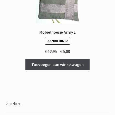
Mobielhoesje Army 1
AANBIEDING!
Oorspronkelijke
Huidige
€
12,95
€
5,00
prijs
prijs
was:
is:
Toevoegen aan winkelwagen
€ 12,95.
€ 5,00.
Zoeken