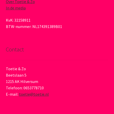
Over Toetie & Zo
In de media
KvK: 32158911
BTW-nummer: NL174391389B01
Contact
Toetie & Zo
Beetslaan 5
1215 AK Hilversum
Telefoon: 0653778710
E-mail:
toetie@toetie.nl