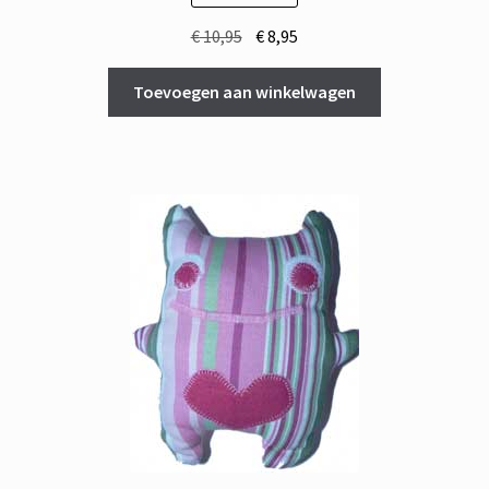
Oorspronkelijke
Huidige
€
10,95
€
8,95
prijs
prijs
was:
is:
Toevoegen aan winkelwagen
€ 10,95.
€ 8,95.