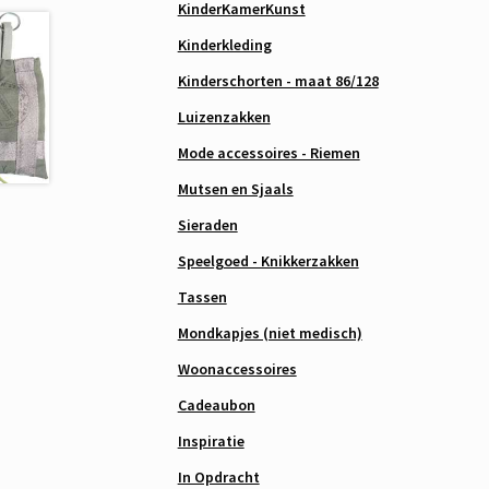
KinderKamerKunst
Kinderkleding
Kinderschorten - maat 86/128
Luizenzakken
Mode accessoires - Riemen
Mutsen en Sjaals
Sieraden
Speelgoed - Knikkerzakken
Tassen
Mondkapjes (niet medisch)
Woonaccessoires
Cadeaubon
Inspiratie
In Opdracht