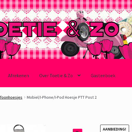
Afrekenen
Over Toetie & Zo
Gastenboek
efoonhoesjes
Mobiel/I-Phone/I-Pod Hoesje PTT Post 2
AANBIEDING!