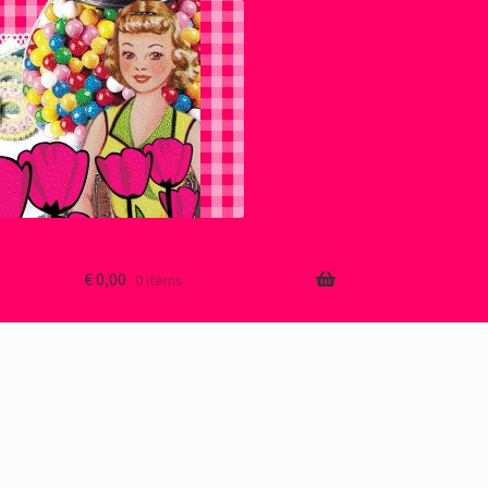
€
0,00
0 items