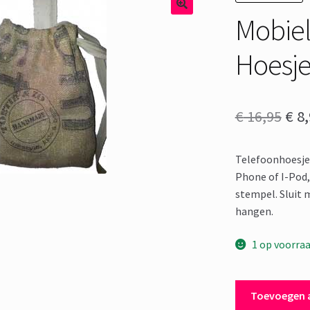
Mobiel
Hoesje
Oor
€
16,95
€
8,
prij
Telefoonhoesje,
was
Phone of I-Pod
€ 16
stempel. Sluit 
hangen.
1 op voorra
Mobiel/I-
Toevoegen 
Phone/I-