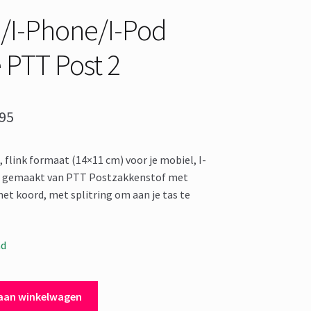
/I-Phone/I-Pod
 PTT Post 2
spronkelijke
Huidige
95
s
prijs
 flink formaat (14×11 cm) voor je mobiel, I-
:
is:
, gemaakt van PTT Postzakkenstof met
,95.
€ 8,95.
met koord, met splitring om aan je tas te
ad
aan winkelwagen