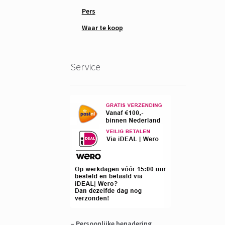
Pers
Waar te koop
Service
– Persoonlijke benadering