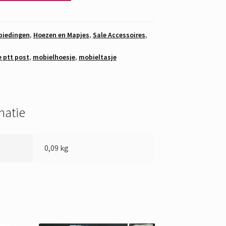
biedingen
,
Hoezen en Mapjes
,
Sale Accessoires
,
e ptt post
,
mobielhoesje
,
mobieltasje
matie
0,09 kg