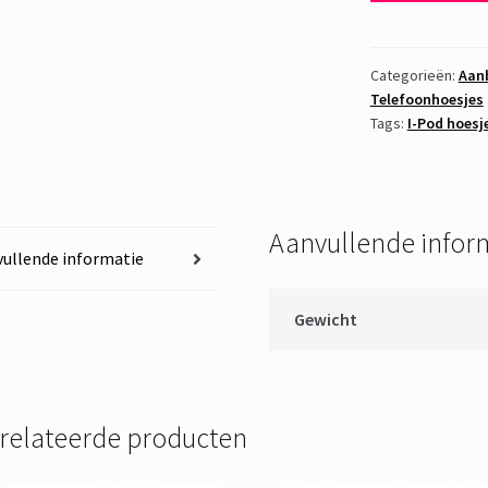
Pod
Hoesje
PTT
Categorieën:
Aan
Telefoonhoesjes
Post
Tags:
I-Pod hoesj
2
aantal
Aanvullende infor
ullende informatie
Gewicht
relateerde producten