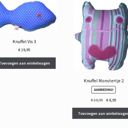
Knuffel Vis 3
€
19,95
Toevoegen aan winkelwagen
Knuffel Monstertje 2
AANBIEDING!
Oorspronkelij
Huidig
€
10,95
€
8,95
prijs
prijs
was:
is:
Toevoegen aan winkelwage
€ 10,95.
€ 8,95.