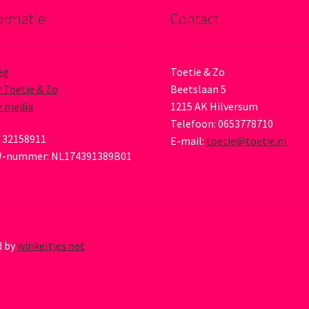
ormatie
Contact
eg
Toetie & Zo
 Toetie & Zo
Beetslaan 5
e media
1215 AK Hilversum
Telefoon: 0653778710
 32158911
E-mail:
toetie@toetie.nl
-nummer: NL174391389B01
d by
winkeltjes.net