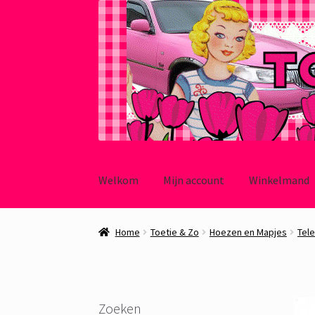
Ga
Ga
door
naar
Welkom
Mijn account
Winkelmand
naar
de
navigatie
inhoud
Home
Toetie & Zo
Hoezen en Mapjes
Tel
Zoeken