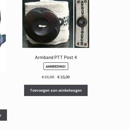
Armband PTT Post 4
AANBIEDING!
Oorspronkelijke
Huidige
€
15,00
€
10,00
prijs
prijs
was:
is:
Toevoegen aan winkelwagen
€ 15,00.
€ 10,00.
ke
e
n