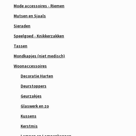
Mode accessoires - Riemen
Mutsen en Sjaals
Sieraden
Speelgoed - Knikkerzakken
Tassen
Mondkapjes (niet medisch)
Woonaccessoires
Decoratie Harten
Deurstoppers
Geurzakjes
Glaswerk en zo
Kussens
Kerstmis
Lampen en Lampenkappen