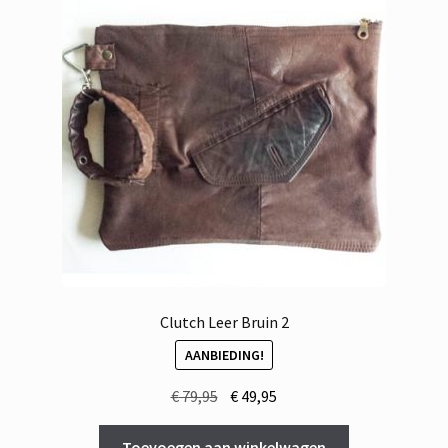
Clutch Leer Bruin 2
AANBIEDING!
Oorspronkelijke
Huidige
€
79,95
€
49,95
prijs
prijs
was:
is:
Toevoegen aan winkelwagen