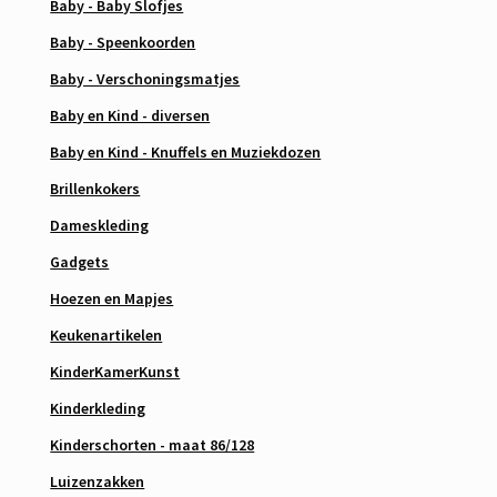
Baby - Baby Slofjes
Baby - Speenkoorden
Baby - Verschoningsmatjes
Baby en Kind - diversen
Baby en Kind - Knuffels en Muziekdozen
Brillenkokers
Dameskleding
Gadgets
Hoezen en Mapjes
Keukenartikelen
KinderKamerKunst
Kinderkleding
Kinderschorten - maat 86/128
Luizenzakken