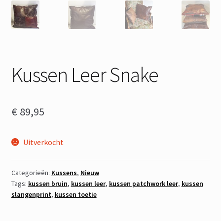
Kussen Leer Snake
€
89,95
Uitverkocht
Categorieën:
Kussens
,
Nieuw
Tags:
kussen bruin
,
kussen leer
,
kussen patchwork leer
,
kussen
slangenprint
,
kussen toetie