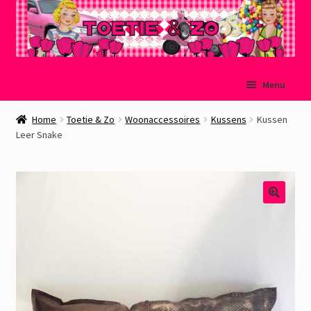
Ga
Ga
Menu
door
naar
naar
de
Welkom
Home
Toetie & Zo
Woonaccessoires
Kussens
Kussen
navigatie
inhoud
Leer Snake
Mijn account
Winkelmand
Afrekenen
Subme
Over Toetie & Zo
uitvou
Gastenboek