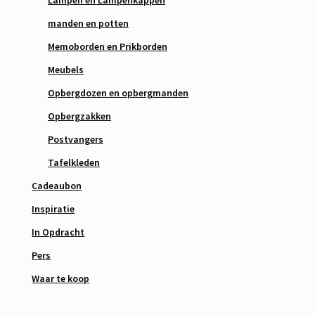
manden en potten
Memoborden en Prikborden
Meubels
Opbergdozen en opbergmanden
Opbergzakken
Postvangers
Tafelkleden
Cadeaubon
Inspiratie
In Opdracht
Pers
Waar te koop