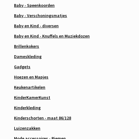
Baby - Speenkoorden
Baby - Verschoningsmatjes
Baby en Kind - diversen
Baby en Kind - Knuffels en Muziekdozen
Brillenkokers
Dameskleding
Gadgets
Hoezen en Mapjes
Keukenartikelen
KinderKamerKunst
Kinderkleding
Kinderschorten - maat 86/128
Luizenzakken
Mode accessoires - Riemen