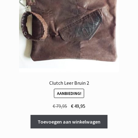
Clutch Leer Bruin 2
AANBIEDING!
Oorspronkelijke
Huidige
€
79,95
€
49,95
prijs
prijs
was:
is:
Toevoegen aan winkelwagen
€ 79,95.
€ 49,95.