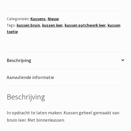
Bruin
2
aantal
Categorieën:
Kussens
,
Nieuw
Tags:
kussen bruin
,
kussen leer
,
kussen patchwork leer
,
kussen
toetie
Beschrijving
Aanvullende informatie
Beschrijving
In opdracht te laten maken. Kussen geheel gemaakt van
bruin leer. Met binnenkussen.