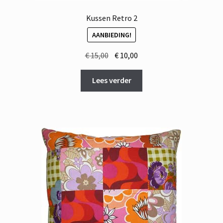
Kussen Retro 2
AANBIEDING!
Oorspronkelijke
Huidige
€
15,00
€
10,00
prijs
prijs
was:
is:
Lees verder
€ 15,00.
€ 10,00.