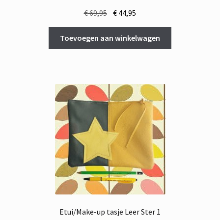
Oorspronkelijke
Huidige
€
69,95
€
44,95
prijs
prijs
was:
is:
Toevoegen aan winkelwagen
€ 69,95.
€ 44,95.
Etui/Make-up tasje Leer Ster 1