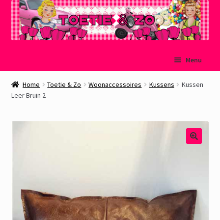
Ga
Ga
Menu
door
naar
naar
de
Welkom
Home
Toetie & Zo
Woonaccessoires
Kussens
Kussen
navigatie
inhoud
Leer Bruin 2
Mijn account
Winkelmand
Afrekenen
Subme
Over Toetie & Zo
uitvou
Gastenboek