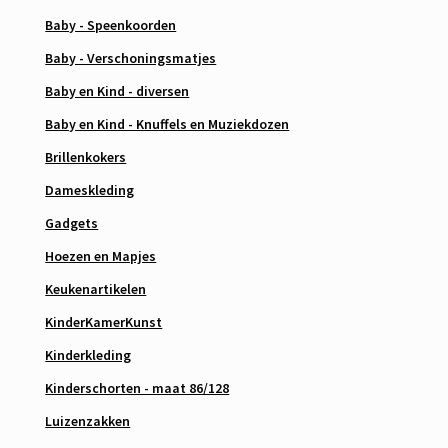
Baby - Speenkoorden
Baby - Verschoningsmatjes
Baby en Kind - diversen
Baby en Kind - Knuffels en Muziekdozen
Brillenkokers
Dameskleding
Gadgets
Hoezen en Mapjes
Keukenartikelen
KinderKamerKunst
Kinderkleding
Kinderschorten - maat 86/128
Luizenzakken