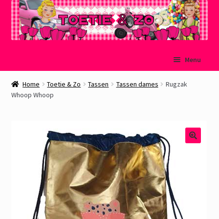
Ga
Ga
Menu
door
naar
naar
de
Welkom
Home
Toetie & Zo
Tassen
Tassen dames
Rugzak
navigatie
inhoud
Whoop Whoop
Mijn account
Winkelmand
Afrekenen
Subme
Over Toetie & Zo
uitvou
Gastenboek