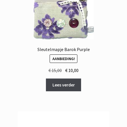
Sleutelmapje Barok Purple
AANBIEDING!
Oorspronkelijke
Huidige
€
15,00
€
10,00
prijs
prijs
was:
is:
Lees verder
€ 15,00.
€ 10,00.