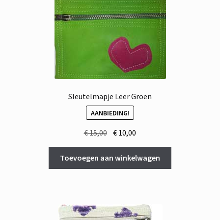
Sleutelmapje Leer Groen
AANBIEDING!
Oorspronkelijke
Huidige
€
15,00
€
10,00
prijs
prijs
was:
is:
Toevoegen aan winkelwagen
€ 15,00.
€ 10,00.