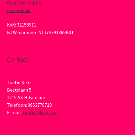
Over Toetie & Zo
In de media
KvK: 32158911
BTW-nummer: NL174391389B01
Contact
Toetie & Zo
Beetslaan 5
1215 AK Hilversum
Telefoon: 0653778710
E-mail:
toetie@toetie.nl