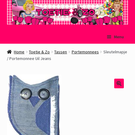
Ga
Ga
Menu
door
naar
naar
de
Welkom
Home
Toetie & Zo
Tassen
Portemonnees
Sleutelmapje
navigatie
inhoud
/ Portemonnee Uil Jeans
Mijn account
Winkelmand
Afrekenen
Subme
Over Toetie & Zo
uitvou
Gastenboek