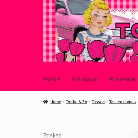
Ga
Ga
door
naar
Welkom
Mijn account
Winkelmand
naar
de
navigatie
inhoud
Home
Toetie & Zo
Tassen
Tassen dames
Zoeken