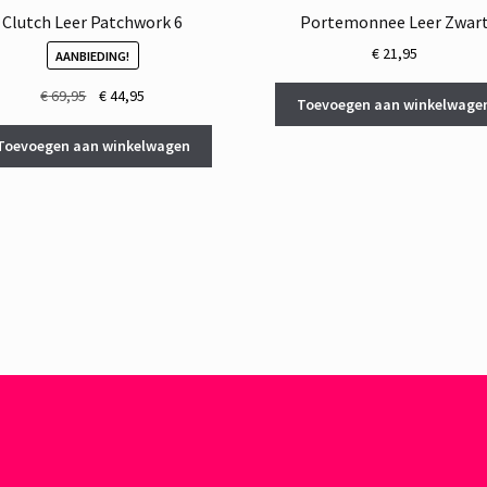
Clutch Leer Patchwork 6
Portemonnee Leer Zwar
€
21,95
AANBIEDING!
Oorspronkelijke
Huidige
€
69,95
€
44,95
Toevoegen aan winkelwage
prijs
prijs
was:
is:
Toevoegen aan winkelwagen
€ 69,95.
€ 44,95.