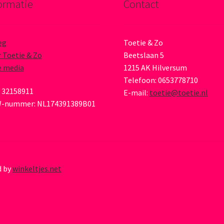
ormatie
Contact
eg
Toetie & Zo
 Toetie & Zo
Beetslaan 5
e media
1215 AK Hilversum
Telefoon: 0653778710
 32158911
E-mail:
toetie@toetie.nl
-nummer: NL174391389B01
d by
winkeltjes.net