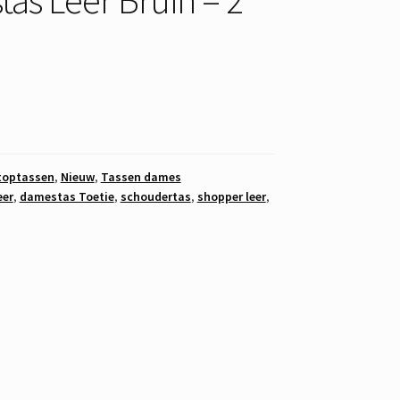
toptassen
,
Nieuw
,
Tassen dames
eer
,
damestas Toetie
,
schoudertas
,
shopper leer
,