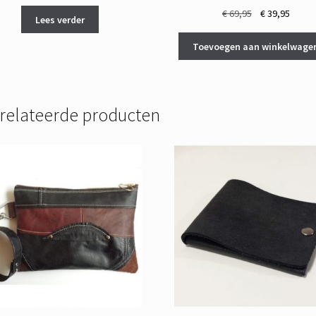
Oorspronkelij
Huidi
€
69,95
€
39,95
Lees verder
prijs
prijs
was:
is:
Toevoegen aan winkelwage
€ 69,95.
€ 39,9
relateerde producten