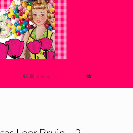
€
0,00
0 items
as Leer Bruin – 2