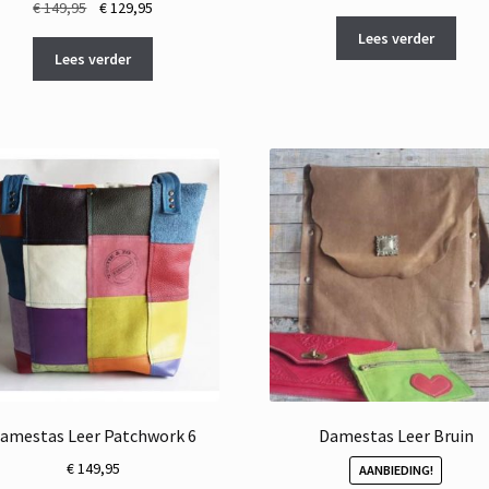
Oorspronkelijke
Huidige
€
149,95
€
129,95
prijs
prijs
Lees verder
was:
is:
Lees verder
€ 149,95.
€ 129,95.
amestas Leer Patchwork 6
Damestas Leer Bruin
€
149,95
AANBIEDING!