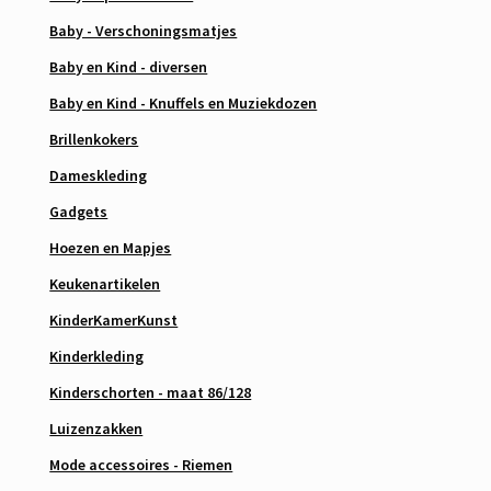
Baby - Verschoningsmatjes
Baby en Kind - diversen
Baby en Kind - Knuffels en Muziekdozen
Brillenkokers
Dameskleding
Gadgets
Hoezen en Mapjes
Keukenartikelen
KinderKamerKunst
Kinderkleding
Kinderschorten - maat 86/128
Luizenzakken
Mode accessoires - Riemen