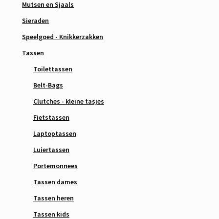
Mutsen en Sjaals
Sieraden
Speelgoed - Knikkerzakken
Tassen
Toilettassen
Belt-Bags
Clutches - kleine tasjes
Fietstassen
Laptoptassen
Luiertassen
Portemonnees
Tassen dames
Tassen heren
Tassen kids