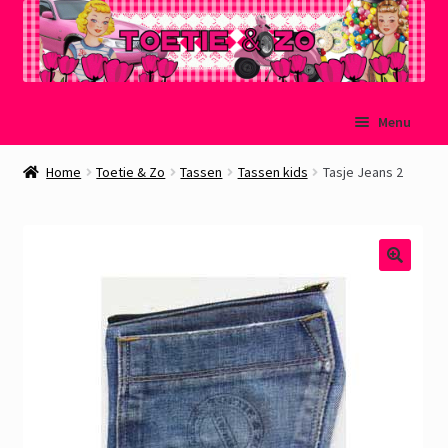
Ga
Ga
Menu
door
naar
naar
de
Welkom
Home
Toetie & Zo
Tassen
Tassen kids
Tasje Jeans 2
navigatie
inhoud
Mijn account
Winkelmand
Afrekenen
Subme
Over Toetie & Zo
uitvou
Gastenboek