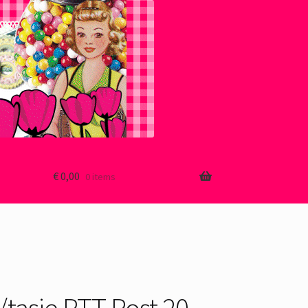
€
0,00
0 items
/tasje PTT Post 20