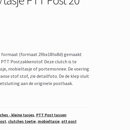
er formaat (formaat 29bx18hx8d) gemaakt
e PTT Postzakkenstof. Deze clutch is te
asje, mobieltasje of portemonnee. De voering
ranse stof stof, zie detailfoto. De de klep sluit
sluiting aan de originele posthaak.
ches - kleine tasjes
,
PTT Post tassen
post
,
clutches toetie
,
mobieltasje
,
ptt post