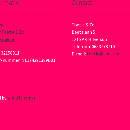
ormatie
Contact
eg
Toetie & Zo
 Toetie & Zo
Beetslaan 5
e media
1215 AK Hilversum
Telefoon: 0653778710
 32158911
E-mail:
toetie@toetie.nl
-nummer: NL174391389B01
d by
winkeltjes.net