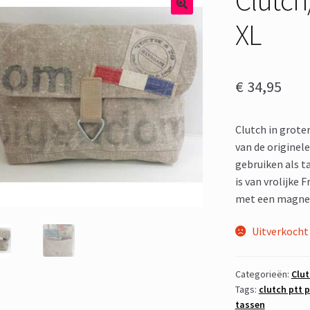
XL
€
34,95
Clutch in grot
van de originel
gebruiken als t
is van vrolijke F
met een magneet
Uitverkocht
Categorieën:
Clut
Tags:
clutch ptt 
tassen