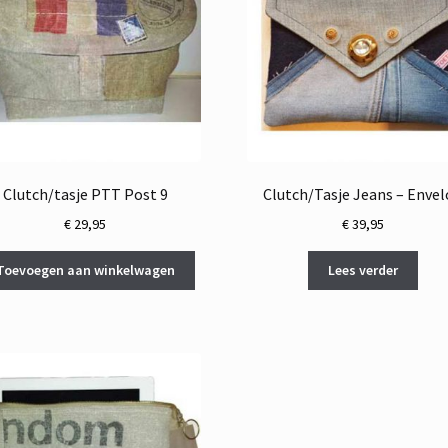
Clutch/tasje PTT Post 9
Clutch/Tasje Jeans – Enve
€
29,95
€
39,95
Toevoegen aan winkelwagen
Lees verder