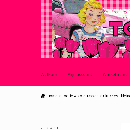
Ga
Ga
door
naar
Welkom
Mijn account
Winkelmand
naar
de
navigatie
inhoud
Home
Toetie & Zo
Tassen
Clutches - klein
Zoeken