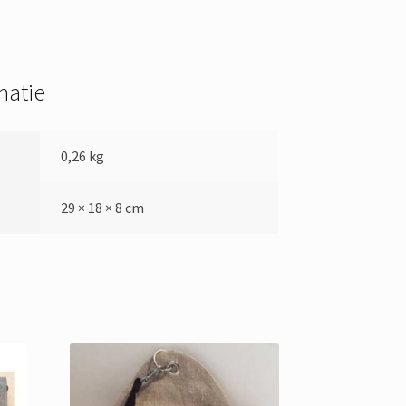
matie
0,26 kg
29 × 18 × 8 cm