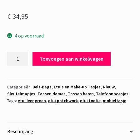
€
34,95
4 op voorraad
Etui
Toevoegen aan winkelwagen
Leer
Patchwork
Groen
aantal
Categorieën:
Belt-Bags
,
Etuis en Make-up Tasjes
,
Nieuw
,
Sleutelmapjes
,
Tassen dames
,
Tassen heren
,
Telefoonhoesjes
Tags:
etui leer groen
,
etui patchwork
,
etui toetie
,
mobieltasje
Beschrijving