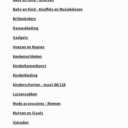
Baby en Kind - Knuffels en Muziekdozen
Brillenkokers
Dameskleding
Gadgets
Hoezen en Mapjes
Keukenartikelen
KinderKamerKunst
Kinderkleding
Kinderschorten - maat 86/128
Luizenzakken
Mode accessoires - Riemen
Mutsen en Sjaals
Sieraden