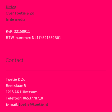
Uitleg
Over Toetie & Zo
In de media
KvK: 32158911
BTW-nummer: NL174391389B01
Contact
Toetie & Zo
Beetslaan 5
1215 AK Hilversum
Telefoon: 0653778710
E-mail:
toetie@toetie.nl