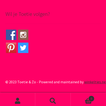
Wil je Toetie volgen?
© 2023 Toetie & Zo - Powered and maintained by
winkeltjes.ne
0
Zoeken naar:
Zoeken