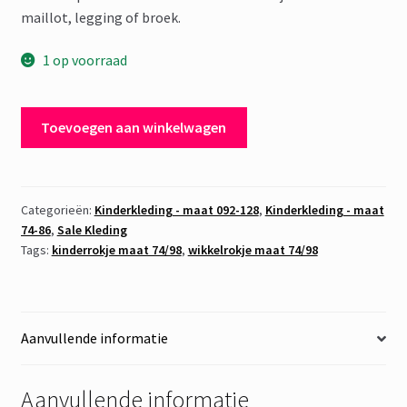
€ 30,00.
€ 9,95.
maillot, legging of broek.
1 op voorraad
Rok
Toevoegen aan winkelwagen
Schortrok
Beige
-
maat
Categorieën:
Kinderkleding - maat 092-128
,
Kinderkleding - maat
74-86
,
Sale Kleding
74-
Tags:
kinderrokje maat 74/98
,
wikkelrokje maat 74/98
98
aantal
Aanvullende informatie
Aanvullende informatie