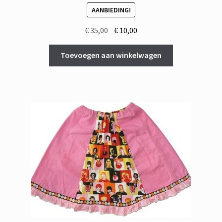
AANBIEDING!
Oorspronkelijke
Huidige
€
35,00
€
10,00
prijs
prijs
was:
is:
Toevoegen aan winkelwagen
€ 35,00.
€ 10,00.