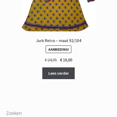
Jurk Retro – maat 92/104
AANBIEDING!
Oorspronkelijke
Huidige
€
24,95
€
10,00
prijs
prijs
was:
is:
Lees verder
€ 24,95.
€ 10,00.
Zoeken