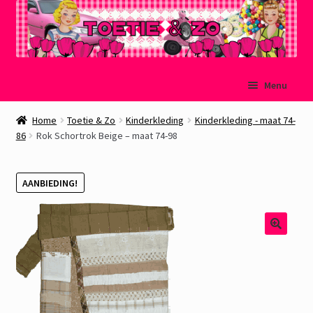
Ga
Ga
Menu
door
naar
naar
de
Welkom
Home
Toetie & Zo
Kinderkleding
Kinderkleding - maat 74-
navigatie
inhoud
86
Rok Schortrok Beige – maat 74-98
Mijn account
AANBIEDING!
Winkelmand
Afrekenen
Subme
Over Toetie & Zo
uitvou
Gastenboek