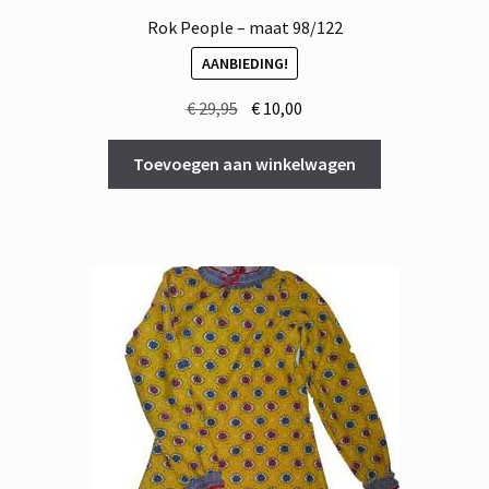
Rok People – maat 98/122
AANBIEDING!
Oorspronkelijke
Huidige
€
29,95
€
10,00
prijs
prijs
was:
is:
Toevoegen aan winkelwagen
€ 29,95.
€ 10,00.