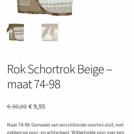
Rok Schortrok Beige –
maat 74-98
Oorspronkelijke
Huidige
€
30,00
€
9,95
prijs
prijs
Maat 74-98. Gemaakt van verschillende soorten stof, met
was:
is:
zakken op voor- en achterkant. Wikkelrokje voor over een