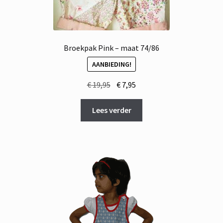
Broekpak Pink – maat 74/86
AANBIEDING!
Oorspronkelijke
Huidige
€
19,95
€
7,95
prijs
prijs
was:
is:
Lees verder
€ 19,95.
€ 7,95.