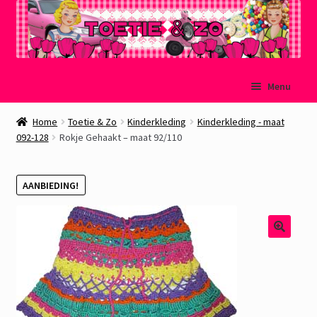
Ga
Ga
Menu
door
naar
naar
de
Welkom
Home
Toetie & Zo
Kinderkleding
Kinderkleding - maat
navigatie
inhoud
092-128
Rokje Gehaakt – maat 92/110
Mijn account
AANBIEDING!
Winkelmand
Afrekenen
Subme
Over Toetie & Zo
uitvou
Gastenboek