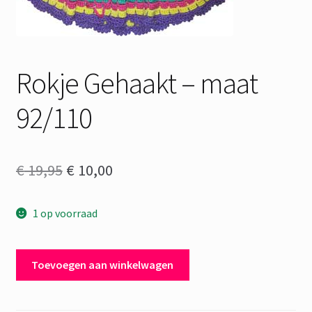
Rokje Gehaakt – maat
92/110
Oorspronkelijke
Huidige
€
19,95
€
10,00
prijs
prijs
1 op voorraad
was:
is:
€ 19,95.
€ 10,00.
Rokje
Toevoegen aan winkelwagen
Gehaakt
-
maat