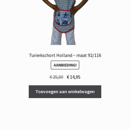
Tuniekschort Holland – maat 92/116
AANBIEDING!
Oorspronkelijke
Huidige
€
25,00
€
14,95
prijs
prijs
was:
is:
Toevoegen aan winkelwagen
€ 25,00.
€ 14,95.