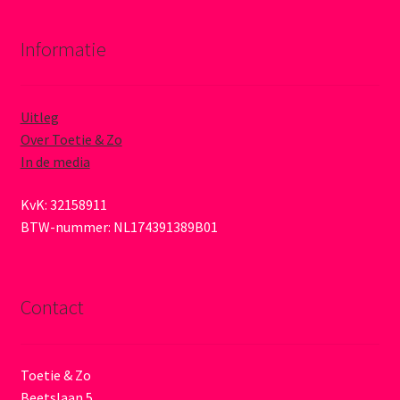
Informatie
Uitleg
Over Toetie & Zo
In de media
KvK: 32158911
BTW-nummer: NL174391389B01
Contact
Toetie & Zo
Beetslaan 5