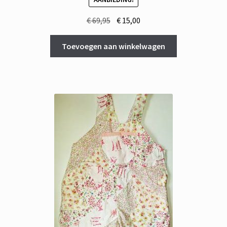
Oorspronkelijke
Huidige
€
69,95
€
15,00
prijs
prijs
was:
is:
Toevoegen aan winkelwagen
€ 69,95.
€ 15,00.