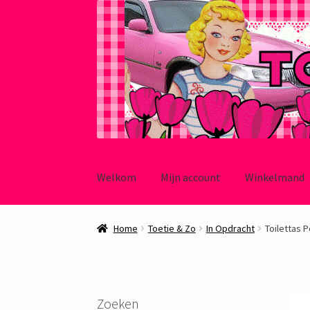
Ga
Ga
door
naar
Welkom
Mijn account
Winkelmand
naar
de
navigatie
inhoud
Home
Toetie & Zo
In Opdracht
Toilettas P
Zoeken