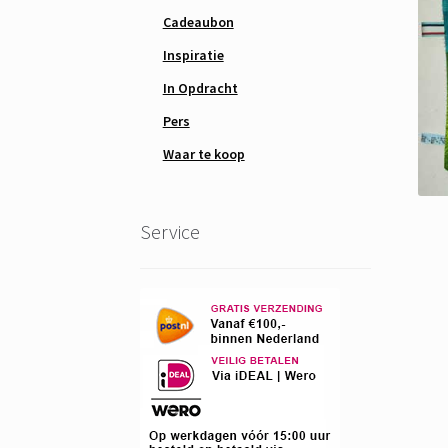
Cadeaubon
Inspiratie
In Opdracht
Pers
Waar te koop
Service