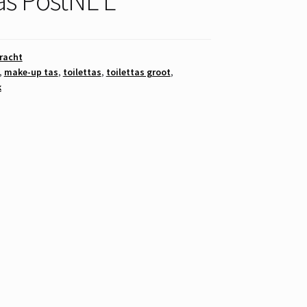
racht
,
make-up tas
,
toilettas
,
toilettas groot
,
k