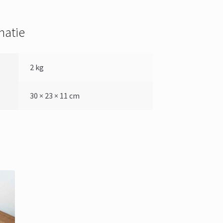
matie
2 kg
30 × 23 × 11 cm