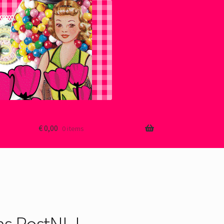
€
0,00
0 items
as PostNL L