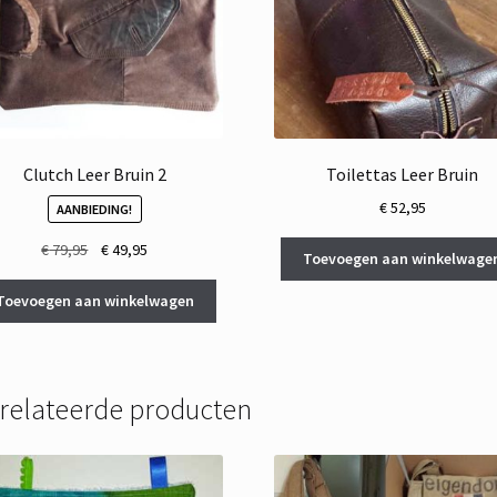
Clutch Leer Bruin 2
Toilettas Leer Bruin
€
52,95
AANBIEDING!
Oorspronkelijke
Huidige
€
79,95
€
49,95
Toevoegen aan winkelwage
prijs
prijs
was:
is:
Toevoegen aan winkelwagen
€ 79,95.
€ 49,95.
relateerde producten