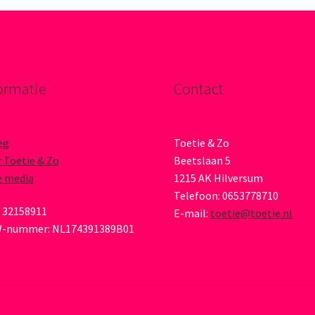
ormatie
Contact
eg
Toetie & Zo
 Toetie & Zo
Beetslaan 5
e media
1215 AK Hilversum
Telefoon: 0653778710
 32158911
E-mail:
toetie@toetie.nl
-nummer: NL174391389B01