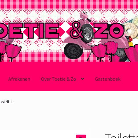
Afrekenen
Over Toetie & Zo
Gastenboek
ostNL L
Toilett