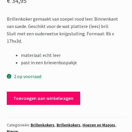
€
34,95
Brillenkoker gemaakt van soepel rood leer. Binnenkant
van suede. Geschikt voor de wat plattere (lees) bril.
Sluit met een ouderwetse knijpsluiting. Formaat: 8b x
17hx3d.
materiaal: echt leer
past in een brievenbuspakje
2 op voorraad
Brillenkoker
Toevoegen aan winkelwagen
Leer
Rood
aantal
Categorieën:
Brillenkokers
,
Brillenkokers
,
Hoezen en Mapjes
,
Nieuw