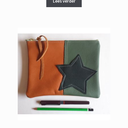
was:
is:
Lees verder
€ 149,95.
€ 129,95.