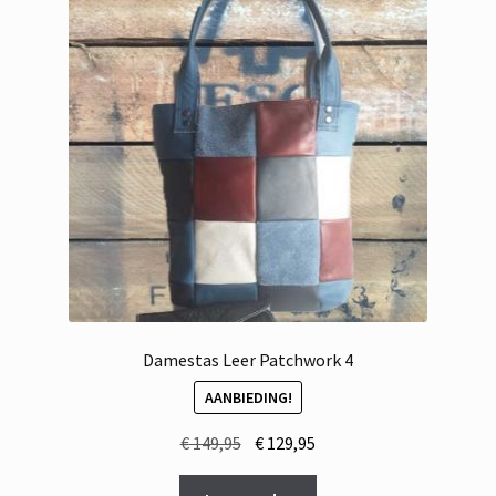
Damestas Leer Patchwork 4
AANBIEDING!
Oorspronkelijke
Huidige
€
149,95
€
129,95
prijs
prijs