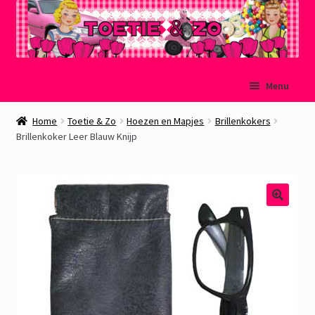
Ga
Ga
Menu
door
naar
naar
de
Welkom
Home
Toetie & Zo
Hoezen en Mapjes
Brillenkokers
navigatie
inhoud
Brillenkoker Leer Blauw Knijp
Mijn account
Winkelmand
Afrekenen
Subme
Over Toetie & Zo
uitvou
Gastenboek