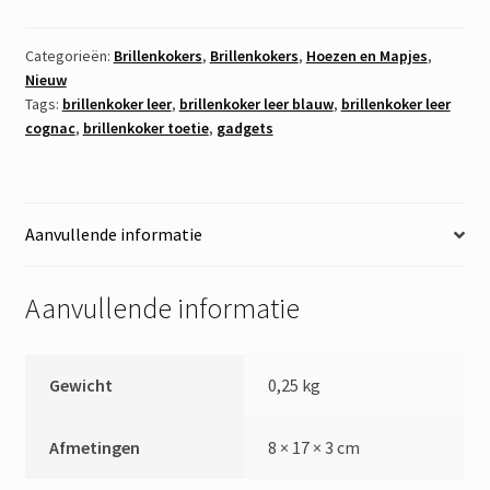
Knijp
aantal
Categorieën:
Brillenkokers
,
Brillenkokers
,
Hoezen en Mapjes
,
Nieuw
Tags:
brillenkoker leer
,
brillenkoker leer blauw
,
brillenkoker leer
cognac
,
brillenkoker toetie
,
gadgets
Aanvullende informatie
Aanvullende informatie
Gewicht
0,25 kg
Afmetingen
8 × 17 × 3 cm