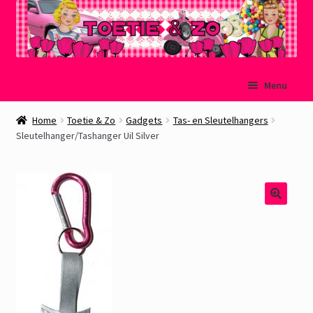
Ga
Ga
Menu
door
naar
naar
de
Welkom
Home
Toetie & Zo
Gadgets
Tas- en Sleutelhangers
navigatie
inhoud
Sleutelhanger/Tashanger Uil Silver
Mijn account
Winkelmand
Afrekenen
Subme
Over Toetie & Zo
uitvou
Gastenboek