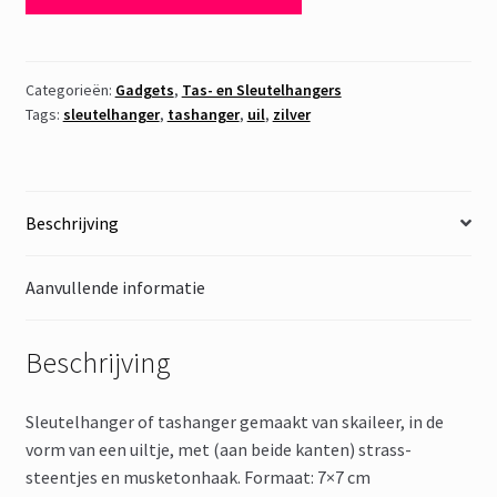
Uil
Silver
aantal
Categorieën:
Gadgets
,
Tas- en Sleutelhangers
Tags:
sleutelhanger
,
tashanger
,
uil
,
zilver
Beschrijving
Aanvullende informatie
Beschrijving
Sleutelhanger of tashanger gemaakt van skaileer, in de
vorm van een uiltje, met (aan beide kanten) strass-
steentjes en musketonhaak. Formaat: 7×7 cm