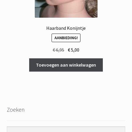
Haarband Konijntje
AANBIEDING!
Oorspronkelijke
Huidige
€
6,95
€
5,00
prijs
prijs
was:
is:
Toevoegen aan winkelwagen
€ 6,95.
€ 5,00.
Zoeken