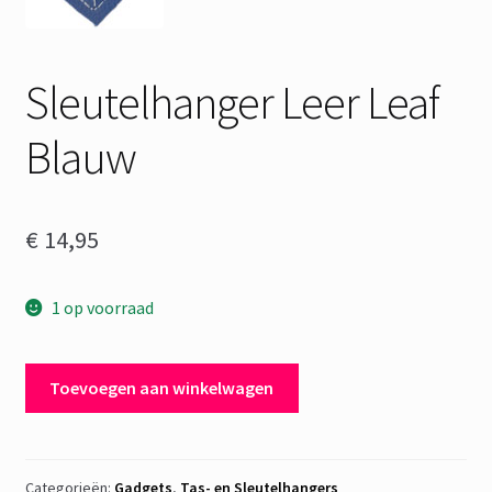
Sleutelhanger Leer Leaf
Blauw
€
14,95
1 op voorraad
Sleutelhanger
Toevoegen aan winkelwagen
Leer
Leaf
Blauw
aantal
Categorieën:
Gadgets
,
Tas- en Sleutelhangers