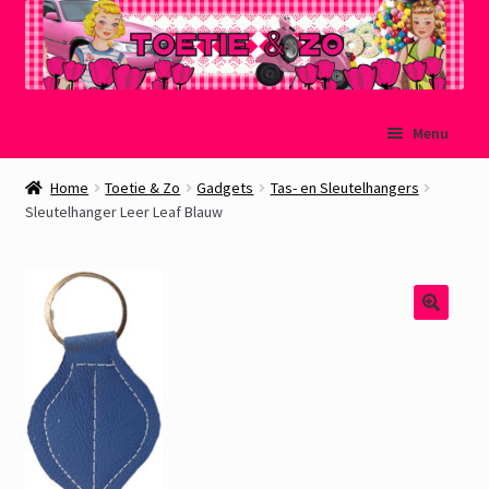
Ga
Ga
Menu
door
naar
naar
de
Welkom
Home
Toetie & Zo
Gadgets
Tas- en Sleutelhangers
navigatie
inhoud
Sleutelhanger Leer Leaf Blauw
Mijn account
Winkelmand
Afrekenen
Subme
Over Toetie & Zo
uitvou
Gastenboek