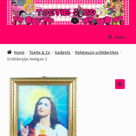
Ga
Ga
Menu
door
naar
naar
de
Welkom
Home
Toetie & Zo
Gadgets
Religieuze schilderijtjes
navigatie
inhoud
Schilderijtje Heiligen 2
Mijn account
Winkelmand
Afrekenen
Subme
Over Toetie & Zo
uitvou
Gastenboek