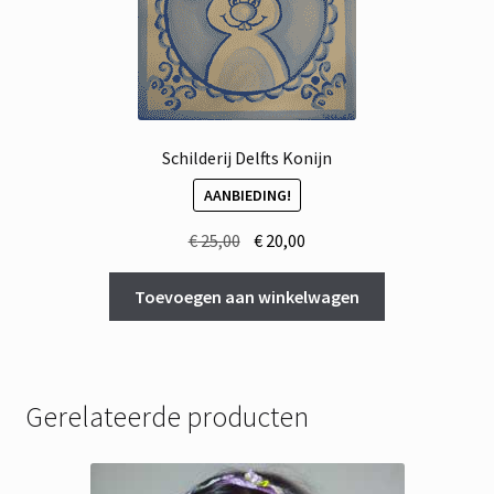
Schilderij Delfts Konijn
AANBIEDING!
Oorspronkelijke
Huidige
€
25,00
€
20,00
prijs
prijs
was:
is:
Toevoegen aan winkelwagen
€ 25,00.
€ 20,00.
Gerelateerde producten